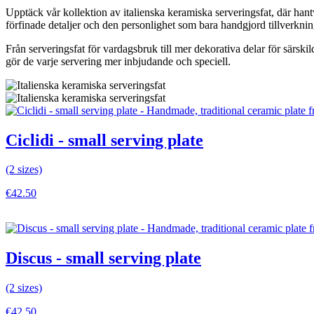
Upptäck vår kollektion av italienska keramiska serveringsfat, där han
förfinade detaljer och den personlighet som bara handgjord tillverkni
Från serveringsfat för vardagsbruk till mer dekorativa delar för särskild
gör de varje servering mer inbjudande och speciell.
Ciclidi - small serving plate
(2 sizes)
€42.50
VISA DETALJER
Discus - small serving plate
(2 sizes)
€42.50