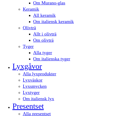
Om Murano-glas
Keramik
All keramik
Om italiensk keramik
Olivträ
Allt i olivträ
Om olivträ
Tyger
Alla tyger
Om italienska tyger
Lyxgåvor
Alla lyxprodukter
Lyxväskor
Lyxsmycken
Lyxtyger
Om italiensk lyx
Presentset
Alla presentset