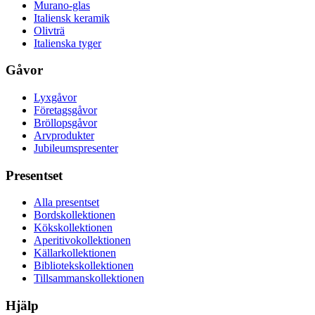
Murano-glas
Italiensk keramik
Olivträ
Italienska tyger
Gåvor
Lyxgåvor
Företagsgåvor
Bröllopsgåvor
Arvprodukter
Jubileumspresenter
Presentset
Alla presentset
Bordskollektionen
Kökskollektionen
Aperitivokollektionen
Källarkollektionen
Bibliotekskollektionen
Tillsammanskollektionen
Hjälp