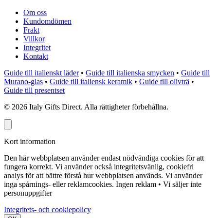
Om oss
Kundomdömen
Frakt
Villkor
Integritet
Kontakt
Guide till italienskt läder
•
Guide till italienska smycken
•
Guide till
Murano-glas
•
Guide till italiensk keramik
•
Guide till olivträ
•
Guide till presentset
©
2026
Italy Gifts Direct. Alla rättigheter förbehållna.
Kort information
Den här webbplatsen använder endast nödvändiga cookies för att
fungera korrekt. Vi använder också integritetsvänlig, cookiefri
analys för att bättre förstå hur webbplatsen används. Vi använder
inga spårnings- eller reklamcookies.
Ingen reklam • Vi säljer inte
personuppgifter
Integritets- och cookiepolicy