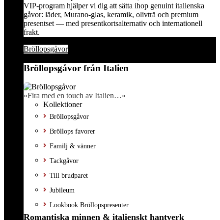
VIP-program hjälper vi dig att sätta ihop genuint italienska
gåvor: läder, Murano-glas, keramik, olivträ och premium
presentset — med presentkortsalternativ och internationell
frakt.
Bröllopsgåvor
Bröllopsgåvor från Italien
«Fira med en touch av Italien…»
Kollektioner
Bröllopsgåvor
Bröllops favorer
Familj & vänner
Tackgåvor
Till brudparet
Jubileum
Lookbook Bröllopspresenter
Romantiska minnen & italienskt hantverk