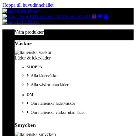
Hoppa till huvudinnehållet
Gutscheine
Wunschliste
Warenkorb
10% SCONTO
10% SCONTO
Våra produkter
Väskor
Läder & icke-läder
SHOPPA
Alla läderväskor
Alla väskor utan läder
OM
Om italienska läderväskor
Om italienska väskor utan läder
Smycken