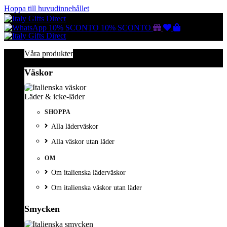
Hoppa till huvudinnehållet
Gutscheine
Wunschliste
Warenkorb
10% SCONTO
10% SCONTO
Våra produkter
Väskor
Läder & icke-läder
SHOPPA
Alla läderväskor
Alla väskor utan läder
OM
Om italienska läderväskor
Om italienska väskor utan läder
Smycken