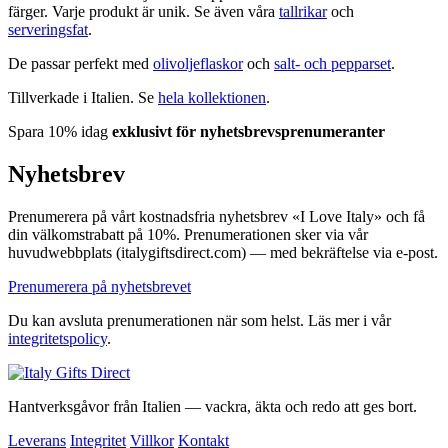
färger. Varje produkt är unik. Se även våra
tallrikar
och
serveringsfat
.
De passar perfekt med
olivoljeflaskor
och
salt- och pepparset
.
Tillverkade i Italien. Se
hela kollektionen
.
Spara 10% idag
exklusivt för nyhetsbrevsprenumeranter
Nyhetsbrev
Prenumerera på vårt kostnadsfria nyhetsbrev «I Love Italy» och få
din välkomstrabatt på 10%. Prenumerationen sker via vår
huvudwebbplats (italygiftsdirect.com) — med bekräftelse via e-post.
Prenumerera på nyhetsbrevet
Du kan avsluta prenumerationen när som helst. Läs mer i vår
integritetspolicy
.
Hantverksgåvor från Italien — vackra, äkta och redo att ges bort.
Leverans
Integritet
Villkor
Kontakt