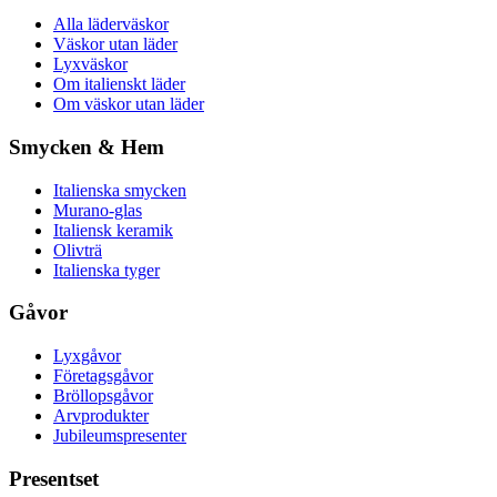
Alla läderväskor
Väskor utan läder
Lyxväskor
Om italienskt läder
Om väskor utan läder
Smycken & Hem
Italienska smycken
Murano-glas
Italiensk keramik
Olivträ
Italienska tyger
Gåvor
Lyxgåvor
Företagsgåvor
Bröllopsgåvor
Arvprodukter
Jubileumspresenter
Presentset