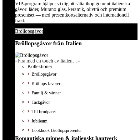
VIP-program hjälper vi dig att sätta ihop genuint italienska
gåvor: läder, Murano-glas, keramik, olivträ och premium
presentset — med presentkortsalternativ och internationell
frakt.
Bröllopsgåvor
Bröllopsgåvor från Italien
«Fira med en touch av Italien…»
Kollektioner
Bröllopsgåvor
Bröllops favorer
Familj & vänner
Tackgåvor
Till brudparet
Jubileum
Lookbook Bröllopspresenter
Romantiska minnen & italienskt hantverk