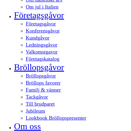
Om jul i Italien
Företagsgåvor
Företagsgåvor
Konferensgåvor
Kundgåvor
Ledningsgåvor
Valkomstgavor
Företagskatalog
Bröllopsgåvor
Bröllopsgåvor
Bröllops favorer
Familj & vänner
Tackgåvor
Till brudparet
Jubileum
Lookbook Bröllopspresenter
Om oss