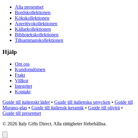
Alla presentset
Bordskollektionen
Kökskollektionen
Aperitivokollektionen
Källarkollektionen
Bibliotekskollektionen
Tillsammanskollektionen
Hjälp
Om oss
Kundomdömen
Frakt
Villkor
Integritet
Kontakt
Guide till italienskt läder
•
Guide till italienska smycken
•
Guide till
Murano-glas
•
Guide till italiensk keramik
•
Guide till olivträ
•
Guide till presentset
©
2026
Italy Gifts Direct. Alla rättigheter förbehållna.