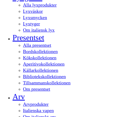
Alla lyxprodukter
Lyxväskor
Lyxsmycken
Lyxtyger
Om italiensk lyx
Presentset
Alla presentset
Bordskollektionen
Kökskollektionen
Aperitivokollektionen
Källarkollektionen
Bibliotekskollektionen
Tillsammanskollektionen
Om presentset
Arv
Arvprodukter
Italienska vapen
Om italienskt arv