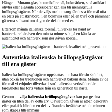
Hängen i Murano-glas, keramikföremål, bokmärken, små artiklar i
olivträ eller eleganta accessoarer kan alla bli meningsfulla
bröllopsgästgåvor. När de väljs med omsorg får dessa föremål ofta
en plats på ett skrivbord, i en bokhylla eller på en byrå och påminner
gästerna stillsamt om dagen de delade med er.
Eftersom många italienska föremål tillverkas för hand av
hantverkare bär även den minsta minnessak på en känsla av
autenticitet och hantverk som gör gåvan speciell.
Autentiska italienska bröllopsgästgåvor
till era gäster
Italienska bröllopsgästgåvor uppskattas inte bara för sin skönhet,
utan också för traditionen och hantverket bakom dem. Många av de
föremål vi erbjuder tillverkas i små italienska verkstäder där
färdigheter har förts vidare från en generation till nästa.
Genom att välja
italienska bröllopsgästgåvor
kan par ge sina
gäster en liten del av detta arv. Oavsett om gåvan är ätbar, dekorativ
eller praktisk blir den en del av firandets berättelse och de minnen
som skapas tillsammans.