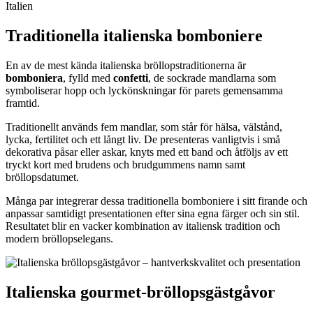
Traditionella italienska bomboniere
En av de mest kända italienska bröllopstraditionerna är
bomboniera
, fylld med
confetti
, de sockrade mandlarna som
symboliserar hopp och lyckönskningar för parets gemensamma
framtid.
Traditionellt används fem mandlar, som står för hälsa, välstånd,
lycka, fertilitet och ett långt liv. De presenteras vanligtvis i små
dekorativa påsar eller askar, knyts med ett band och åtföljs av ett
tryckt kort med brudens och brudgummens namn samt
bröllopsdatumet.
Många par integrerar dessa traditionella bomboniere i sitt firande och
anpassar samtidigt presentationen efter sina egna färger och sin stil.
Resultatet blir en vacker kombination av italiensk tradition och
modern bröllopselegans.
Italienska gourmet-bröllopsgästgåvor