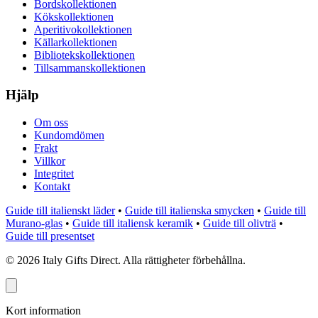
Bordskollektionen
Kökskollektionen
Aperitivokollektionen
Källarkollektionen
Bibliotekskollektionen
Tillsammanskollektionen
Hjälp
Om oss
Kundomdömen
Frakt
Villkor
Integritet
Kontakt
Guide till italienskt läder
•
Guide till italienska smycken
•
Guide till
Murano-glas
•
Guide till italiensk keramik
•
Guide till olivträ
•
Guide till presentset
©
2026
Italy Gifts Direct. Alla rättigheter förbehållna.
Kort information