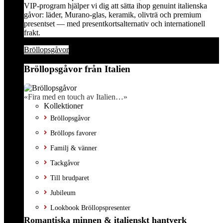
VIP-program hjälper vi dig att sätta ihop genuint italienska
gåvor: läder, Murano-glas, keramik, olivträ och premium
presentset — med presentkortsalternativ och internationell
frakt.
Bröllopsgåvor
Bröllopsgåvor från Italien
«Fira med en touch av Italien…»
Kollektioner
Bröllopsgåvor
Bröllops favorer
Familj & vänner
Tackgåvor
Till brudparet
Jubileum
Lookbook Bröllopspresenter
Romantiska minnen & italienskt hantverk