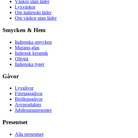
Väskor utan läder
Lyxväskor
Om italienskt läder
Om väskor utan läder
Smycken & Hem
Italienska smycken
Murano-glas
Italiensk keramik
Olivträ
Italienska tyger
Gåvor
Lyxgåvor
Företagsgåvor
Bröllopsgåvor
Arvprodukter
Jubileumspresenter
Presentset
Alla presentset