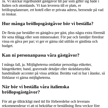
Ja. Vi skickar regelbundet gästgåvor till par som gifter sig både i
Italien och utomlands. Vi kan leverera till er plats, er
bröllopsplanerare, ert hotell eller er privata adress, beroende på vad
ni önskar.
Hur många bröllopsgästgåvor bör vi beställa?
De flesta par beställer en gästgåva per gäst, plus några extra föremål
för sena tillägg eller som minnessaker. För par och familjer föredrar
vissa en gåva per par; vi ger er gärna råd utifrån er gästlista och
budget.
Kan ni personanpassa våra gästgåvor?
I många fall, ja. Möjligheterna omfattar personliga etiketter,
hängetiketter, band, graverade detaljer eller skräddarsydda
handmålade accenter på vissa artiklar. Berätta vad ni har i åtanke, så
förklarar vi gärna möjligheterna.
När bör vi beställa våra italienska
bröllopsgästgåvor?
För att ge tillräckligt med tid för förberedelse och leverans
rekommenderar vi att ni bekräftar er beställning flera veckor före