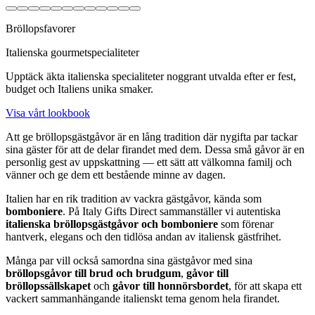
Bröllopsfavorer
Italienska gourmetspecialiteter
Upptäck äkta italienska specialiteter noggrant utvalda efter er fest,
budget och Italiens unika smaker.
Visa vårt lookbook
Att ge bröllopsgästgåvor är en lång tradition där nygifta par tackar
sina gäster för att de delar firandet med dem. Dessa små gåvor är en
personlig gest av uppskattning — ett sätt att välkomna familj och
vänner och ge dem ett bestående minne av dagen.
Italien har en rik tradition av vackra gästgåvor, kända som
bomboniere
. På Italy Gifts Direct sammanställer vi autentiska
italienska bröllopsgästgåvor och bomboniere
som förenar
hantverk, elegans och den tidlösa andan av italiensk gästfrihet.
Många par vill också samordna sina gästgåvor med sina
bröllopsgåvor till brud och brudgum
,
gåvor till
bröllopssällskapet
och
gåvor till honnörsbordet
, för att skapa ett
vackert sammanhängande italienskt tema genom hela firandet.