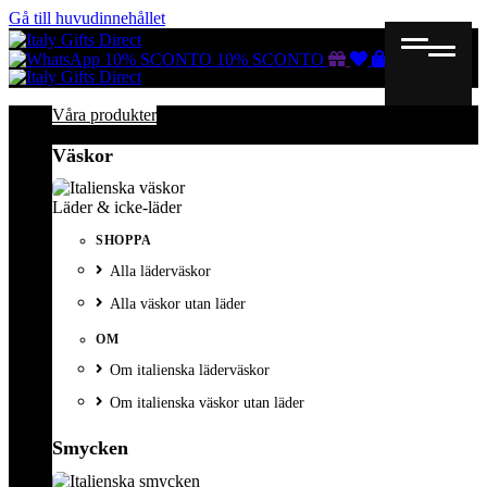
Gå till huvudinnehållet
Gutscheine
Wunschliste
Warenkorb
10% SCONTO
10% SCONTO
Våra produkter
Väskor
Läder & icke-läder
SHOPPA
Alla läderväskor
Alla väskor utan läder
OM
Om italienska läderväskor
Om italienska väskor utan läder
Smycken