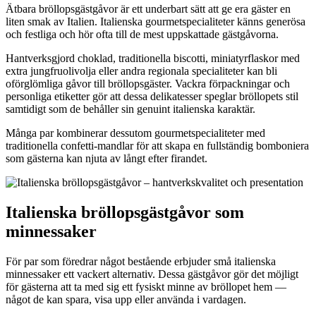
Ätbara bröllopsgästgåvor är ett underbart sätt att ge era gäster en
liten smak av Italien. Italienska gourmetspecialiteter känns generösa
och festliga och hör ofta till de mest uppskattade gästgåvorna.
Hantverksgjord choklad, traditionella biscotti, miniatyrflaskor med
extra jungfruolivolja eller andra regionala specialiteter kan bli
oförglömliga gåvor till bröllopsgäster. Vackra förpackningar och
personliga etiketter gör att dessa delikatesser speglar bröllopets stil
samtidigt som de behåller sin genuint italienska karaktär.
Många par kombinerar dessutom gourmetspecialiteter med
traditionella confetti-mandlar för att skapa en fullständig bomboniera
som gästerna kan njuta av långt efter firandet.
Italienska bröllopsgästgåvor som
minnessaker
För par som föredrar något bestående erbjuder små italienska
minnessaker ett vackert alternativ. Dessa gästgåvor gör det möjligt
för gästerna att ta med sig ett fysiskt minne av bröllopet hem —
något de kan spara, visa upp eller använda i vardagen.