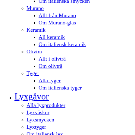
Om italienska smycken
Murano
Allt från Murano
Om Murano-glas
Keramik
All keramik
Om italiensk keramik
Olivträ
Allt i olivträ
Om olivträ
Tyger
Alla tyger
Om italienska tyger
Lyxgåvor
Alla lyxprodukter
Lyxväskor
Lyxsmycken
Lyxtyger
Om italiensk lyx