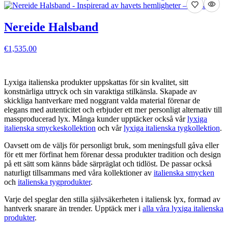
Nereide Halsband
€1,535.00
VISA DETALJER
Lyxiga italienska produkter uppskattas för sin kvalitet, sitt
konstnärliga uttryck och sin varaktiga stilkänsla. Skapade av
skickliga hantverkare med noggrant valda material förenar de
elegans med autenticitet och erbjuder ett mer personligt alternativ till
massproducerad lyx. Många kunder upptäcker också vår
lyxiga
italienska smyckeskollektion
och vår
lyxiga italienska tygkollektion
.
Oavsett om de väljs för personligt bruk, som meningsfull gåva eller
för ett mer förfinat hem förenar dessa produkter tradition och design
på ett sätt som känns både särpräglat och tidlöst. De passar också
naturligt tillsammans med våra kollektioner av
italienska smycken
och
italienska tygprodukter
.
Varje del speglar den stilla självsäkerheten i italiensk lyx, formad av
hantverk snarare än trender. Upptäck mer i
alla våra lyxiga italienska
produkter
.