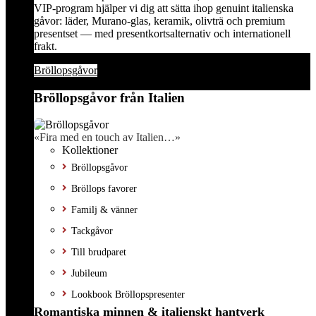
VIP-program hjälper vi dig att sätta ihop genuint italienska
gåvor: läder, Murano-glas, keramik, olivträ och premium
presentset — med presentkortsalternativ och internationell
frakt.
Bröllopsgåvor
Bröllopsgåvor från Italien
«Fira med en touch av Italien…»
Kollektioner
Bröllopsgåvor
Bröllops favorer
Familj & vänner
Tackgåvor
Till brudparet
Jubileum
Lookbook Bröllopspresenter
Romantiska minnen & italienskt hantverk