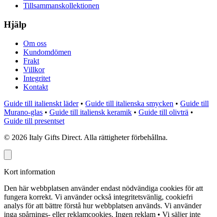
Tillsammanskollektionen
Hjälp
Om oss
Kundomdömen
Frakt
Villkor
Integritet
Kontakt
Guide till italienskt läder
•
Guide till italienska smycken
•
Guide till
Murano-glas
•
Guide till italiensk keramik
•
Guide till olivträ
•
Guide till presentset
©
2026
Italy Gifts Direct. Alla rättigheter förbehållna.
Kort information
Den här webbplatsen använder endast nödvändiga cookies för att
fungera korrekt. Vi använder också integritetsvänlig, cookiefri
analys för att bättre förstå hur webbplatsen används. Vi använder
inga spårnings- eller reklamcookies.
Ingen reklam • Vi säljer inte