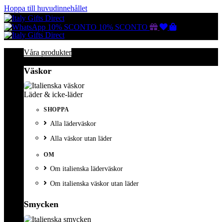
Hoppa till huvudinnehållet
Gutscheine
Wunschliste
Warenkorb
10% SCONTO
10% SCONTO
Våra produkter
Väskor
Läder & icke-läder
SHOPPA
Alla läderväskor
Alla väskor utan läder
OM
Om italienska läderväskor
Om italienska väskor utan läder
Smycken