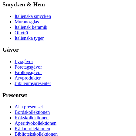
Smycken & Hem
Italienska smycken
Murano-glas
Italiensk keramik
Olivträ
Italienska tyger
Gåvor
Lyxgåvor
Företagsgåvor
Bröllopsgåvor
Arvprodukter
Jubileumspresenter
Presentset
Alla presentset
Bordskollektionen
Kökskollektionen
Aperitivokollektionen
Källarkollektionen
Bibliotekskollektionen