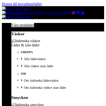
Hoppa till huvudinnehållet
Gutscheine
Wunschliste
Warenkorb
10% SCONTO
10% SCONTO
Våra produkter
Väskor
Läder & icke-läder
SHOPPA
Alla läderväskor
Alla väskor utan läder
OM
Om italienska läderväskor
Om italienska väskor utan läder
Smycken