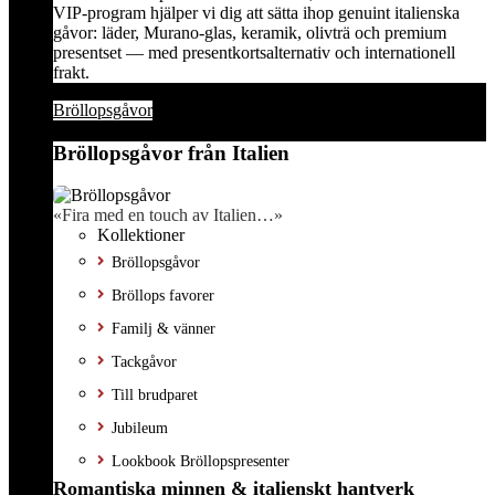
VIP-program hjälper vi dig att sätta ihop genuint italienska
gåvor: läder, Murano-glas, keramik, olivträ och premium
presentset — med presentkortsalternativ och internationell
frakt.
Bröllopsgåvor
Bröllopsgåvor från Italien
«Fira med en touch av Italien…»
Kollektioner
Bröllopsgåvor
Bröllops favorer
Familj & vänner
Tackgåvor
Till brudparet
Jubileum
Lookbook Bröllopspresenter
Romantiska minnen & italienskt hantverk