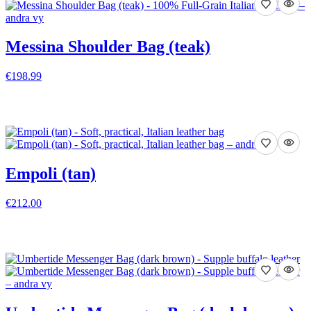
Messina Shoulder Bag (teak)
€198.99
VISA DETALJER
Empoli (tan)
€212.00
VISA DETALJER