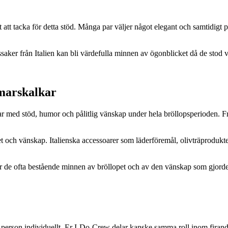
tt att tacka för detta stöd. Många par väljer något elegant och samtidigt
ker från Italien kan bli värdefulla minnen av ögonblicket då de stod vi
 marskalkar
ar med stöd, humor och pålitlig vänskap under hela bröllopsperioden. Frå
 och vänskap. Italienska accessoarer som läderföremål, olivträprodukter
r de ofta bestående minnen av bröllopet och av den vänskap som gjorde 
arje person individuellt. Er I-Do-Crew delar kanske samma roll inom firan