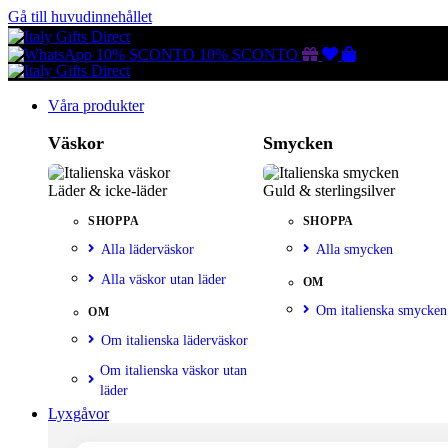
Gå till huvudinnehållet
Gutscheine
Wunschliste
Warenkorb
10% SCONTO
10% SCONTO
Våra produkter
Väskor
Smycken
Läder & icke-läder
Guld & sterlingsilver
SHOPPA
SHOPPA
Alla läderväskor
Alla smycken
Alla väskor utan läder
OM
Om italienska smycken
OM
Om italienska läderväskor
Om italienska väskor utan
läder
Lyxgåvor