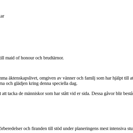
ill maid of honour och brudtärnor.
mma äktenskapslivet, omgiven av vänner och familj som har hjälpt till at
erna och glädjen kring denna speciella dag.
sätt att tacka de människor som har stått vid er sida. Dessa gåvor blir
örberedelser och firanden till stöd under planeringens mest intensiva st