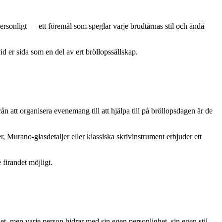
 personligt — ett föremål som speglar varje brudtärnas stil och ändå
d er sida som en del av ert bröllopssällskap.
n att organisera evenemang till att hjälpa till på bröllopsdagen är de
, Murano-glasdetaljer eller klassiska skrivinstrument erbjuder ett
firandet möjligt.
det, men varje person bidrar med sin egen personlighet, sin egen stil