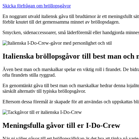
Skicka förfrågan om bröllopsgåvor
En noggrant utvald italiensk gåva till brudtärnor är ett meningsfullt sä
förblir knutet till det gemensamma minnet av bröllopsdagen.
Smycken, sidenaccessoarer, små läderföremål eller handgjorda minnessa
Italienska bröllopsgåvor till best man och
Även best man och marskalkar spelar en viktig roll i firandet. De bidr
ofta firandets stilla ryggrad.
En genomtänkt gåva till best man och marskalkar hedrar denna lojalitet
särskilt alternativ till typiska bröllopsgåvor.
Eftersom dessa föremål är skapade för att användas och uppskattas bli
Meningsfulla gåvor till er
I-Do-Crew
När ni väljer gåvor till ert bröllopssällskap är det bra att tänka på v