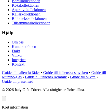
Bordskollektionen
Kökskollektionen
Aperitivokollektionen
Källarkollektionen
Bibliotekskollektionen
Tillsammanskollektionen
Hjälp
Om oss
Kundomdömen
Frakt
Villkor
Integritet
Kontakt
Guide till italienskt läder
•
Guide till italienska smycken
•
Guide till
Murano-glas
•
Guide till italiensk keramik
•
Guide till olivträ
•
Guide till presentset
©
2026
Italy Gifts Direct. Alla rättigheter förbehållna.
Kort information