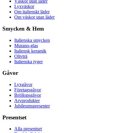
Väskor utan läder
Lyxväskor
Om italienskt läder
Om väskor utan läder
Smycken & Hem
Italienska smycken
Murano-glas
Italiensk keramik
Olivträ
Italienska tyger
Gåvor
Lyxgåvor
Företagsgåvor
Bröllopsgåvor
Arvprodukter
Jubileumspresenter
Presentset
Alla presentset