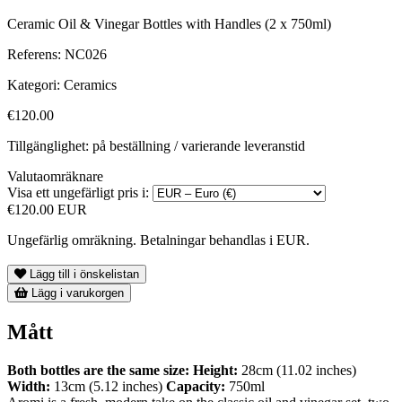
Ceramic Oil & Vinegar Bottles with Handles (2 x 750ml)
Referens:
NC026
Kategori:
Ceramics
€120.00
Tillgänglighet: på beställning / varierande leveranstid
Valutaomräknare
Visa ett ungefärligt pris i:
€120.00 EUR
Ungefärlig omräkning. Betalningar behandlas i EUR.
Lägg till i önskelistan
Lägg i varukorgen
Mått
Both bottles are the same size:
Height:
28cm (11.02 inches)
Width:
13cm (5.12 inches)
Capacity:
750ml