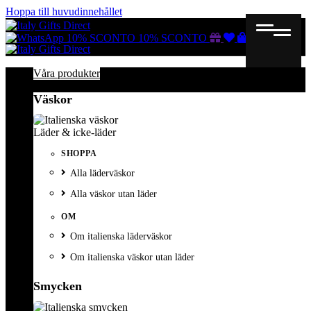
Hoppa till huvudinnehållet
Gutscheine
Wunschliste
Warenkorb
10% SCONTO
10% SCONTO
Våra produkter
Väskor
Läder & icke-läder
SHOPPA
Alla läderväskor
Alla väskor utan läder
OM
Om italienska läderväskor
Om italienska väskor utan läder
Smycken