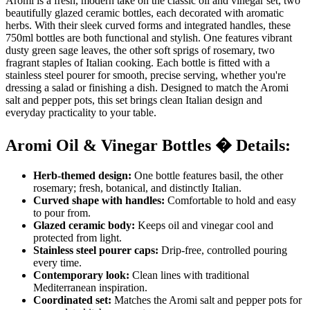
Aromi is a fresh, modern take on the classic oil and vinegar set, two
beautifully glazed ceramic bottles, each decorated with aromatic
herbs. With their sleek curved forms and integrated handles, these
750ml bottles are both functional and stylish. One features vibrant
dusty green sage leaves, the other soft sprigs of rosemary, two
fragrant staples of Italian cooking. Each bottle is fitted with a
stainless steel pourer for smooth, precise serving, whether you're
dressing a salad or finishing a dish. Designed to match the Aromi
salt and pepper pots, this set brings clean Italian design and
everyday practicality to your table.
Aromi Oil & Vinegar Bottles � Details:
Herb-themed design:
One bottle features basil, the other
rosemary; fresh, botanical, and distinctly Italian.
Curved shape with handles:
Comfortable to hold and easy
to pour from.
Glazed ceramic body:
Keeps oil and vinegar cool and
protected from light.
Stainless steel pourer caps:
Drip-free, controlled pouring
every time.
Contemporary look:
Clean lines with traditional
Mediterranean inspiration.
Coordinated set:
Matches the Aromi salt and pepper pots for