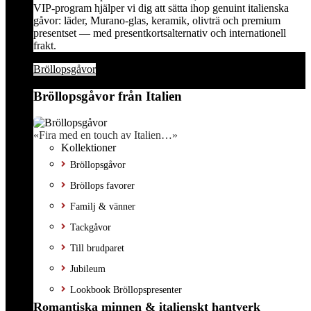
VIP-program hjälper vi dig att sätta ihop genuint italienska
gåvor: läder, Murano-glas, keramik, olivträ och premium
presentset — med presentkortsalternativ och internationell
frakt.
Bröllopsgåvor
Bröllopsgåvor från Italien
«Fira med en touch av Italien…»
Kollektioner
Bröllopsgåvor
Bröllops favorer
Familj & vänner
Tackgåvor
Till brudparet
Jubileum
Lookbook Bröllopspresenter
Romantiska minnen & italienskt hantverk