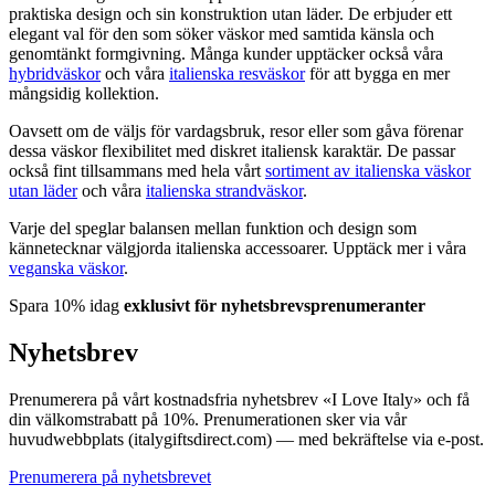
praktiska design och sin konstruktion utan läder. De erbjuder ett
elegant val för den som söker väskor med samtida känsla och
genomtänkt formgivning. Många kunder upptäcker också våra
hybridväskor
och våra
italienska resväskor
för att bygga en mer
mångsidig kollektion.
Oavsett om de väljs för vardagsbruk, resor eller som gåva förenar
dessa väskor flexibilitet med diskret italiensk karaktär. De passar
också fint tillsammans med hela vårt
sortiment av italienska väskor
utan läder
och våra
italienska strandväskor
.
Varje del speglar balansen mellan funktion och design som
kännetecknar välgjorda italienska accessoarer. Upptäck mer i våra
veganska väskor
.
Spara 10% idag
exklusivt för nyhetsbrevsprenumeranter
Nyhetsbrev
Prenumerera på vårt kostnadsfria nyhetsbrev «I Love Italy» och få
din välkomstrabatt på 10%. Prenumerationen sker via vår
huvudwebbplats (italygiftsdirect.com) — med bekräftelse via e-post.
Prenumerera på nyhetsbrevet