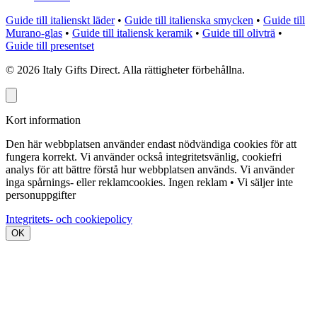
Guide till italienskt läder
•
Guide till italienska smycken
•
Guide till
Murano-glas
•
Guide till italiensk keramik
•
Guide till olivträ
•
Guide till presentset
©
2026
Italy Gifts Direct. Alla rättigheter förbehållna.
Kort information
Den här webbplatsen använder endast nödvändiga cookies för att
fungera korrekt. Vi använder också integritetsvänlig, cookiefri
analys för att bättre förstå hur webbplatsen används. Vi använder
inga spårnings- eller reklamcookies.
Ingen reklam • Vi säljer inte
personuppgifter
Integritets- och cookiepolicy
OK