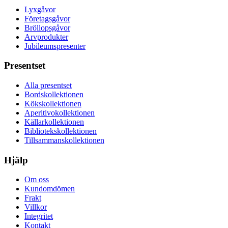
Lyxgåvor
Företagsgåvor
Bröllopsgåvor
Arvprodukter
Jubileumspresenter
Presentset
Alla presentset
Bordskollektionen
Kökskollektionen
Aperitivokollektionen
Källarkollektionen
Bibliotekskollektionen
Tillsammanskollektionen
Hjälp
Om oss
Kundomdömen
Frakt
Villkor
Integritet
Kontakt