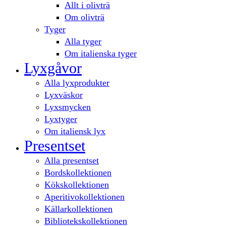
Allt i olivträ
Om olivträ
Tyger
Alla tyger
Om italienska tyger
Lyxgåvor
Alla lyxprodukter
Lyxväskor
Lyxsmycken
Lyxtyger
Om italiensk lyx
Presentset
Alla presentset
Bordskollektionen
Kökskollektionen
Aperitivokollektionen
Källarkollektionen
Bibliotekskollektionen