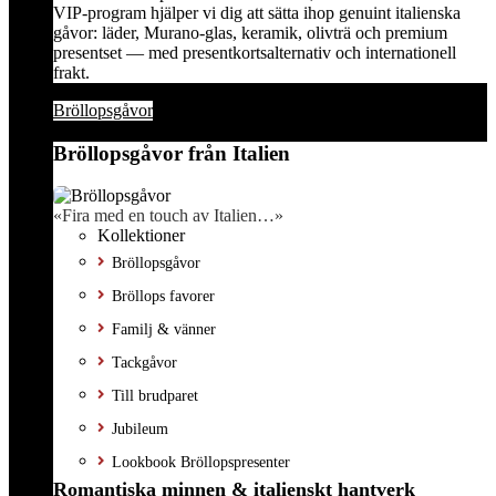
VIP-program hjälper vi dig att sätta ihop genuint italienska
gåvor: läder, Murano-glas, keramik, olivträ och premium
presentset — med presentkortsalternativ och internationell
frakt.
Bröllopsgåvor
Bröllopsgåvor från Italien
«Fira med en touch av Italien…»
Kollektioner
Bröllopsgåvor
Bröllops favorer
Familj & vänner
Tackgåvor
Till brudparet
Jubileum
Lookbook Bröllopspresenter
Romantiska minnen & italienskt hantverk