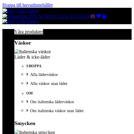
Hoppa till huvudinnehållet
Gutscheine
Wunschliste
Warenkorb
10% SCONTO
10% SCONTO
Våra produkter
Väskor
Läder & icke-läder
SHOPPA
Alla läderväskor
Alla väskor utan läder
OM
Om italienska läderväskor
Om italienska väskor utan läder
Smycken