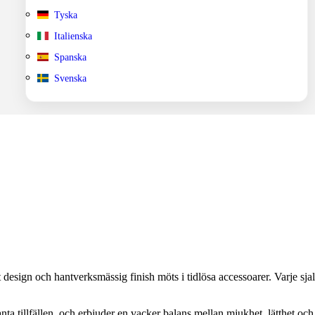
Tyska
Italienska
Spanska
Svenska
 design och hantverksmässig finish möts i tidlösa accessoarer. Varje sjal s
ta tillfällen, och erbjuder en vacker balans mellan mjukhet, lätthet och so