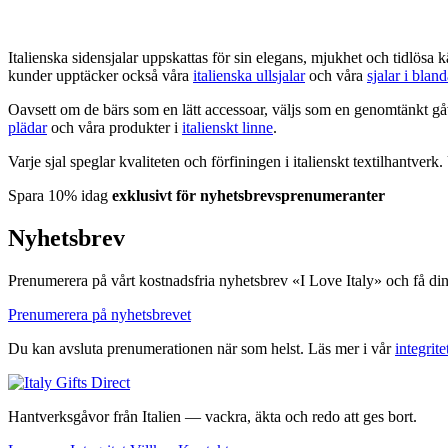
VISA DETALJER
Italienska sidensjalar uppskattas för sin elegans, mjukhet och tidlösa kä
kunder upptäcker också våra
italienska ullsjalar
och våra
sjalar i blan
Oavsett om de bärs som en lätt accessoar, väljs som en genomtänkt gåva
plädar
och våra produkter i
italienskt linne
.
Varje sjal speglar kvaliteten och förfiningen i italienskt textilhantver
Spara 10% idag
exklusivt för nyhetsbrevsprenumeranter
Nyhetsbrev
Prenumerera på vårt kostnadsfria nyhetsbrev «I Love Italy» och få di
Prenumerera på nyhetsbrevet
Du kan avsluta prenumerationen när som helst. Läs mer i vår
integrite
Hantverksgåvor från Italien — vackra, äkta och redo att ges bort.