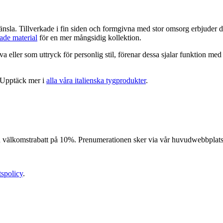
nsla. Tillverkade i fin siden och formgivna med stor omsorg erbjuder de ett
dade material
för en mer mångsidig kollektion.
 eller som uttryck för personlig stil, förenar dessa sjalar funktion me
k. Upptäck mer i
alla våra italienska tygprodukter
.
n välkomstrabatt på 10%. Prenumerationen sker via vår huvudwebbplats (
tspolicy
.