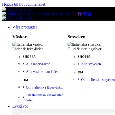
Hoppa till huvudinnehållet
Gutscheine
Wunschliste
Warenkorb
10% SCONTO
10% SCONTO
Våra produkter
Väskor
Smycken
Läder & icke-läder
Guld & sterlingsilver
SHOPPA
SHOPPA
Alla läderväskor
Alla smycken
Alla väskor utan läder
OM
Om italienska smycken
OM
Om italienska läderväskor
Om italienska väskor utan
läder
Lyxgåvor