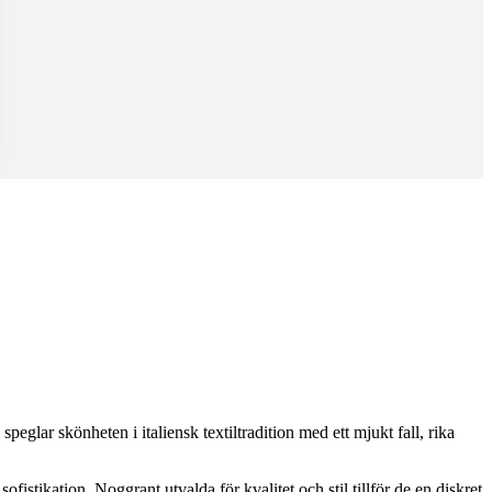
peglar skönheten i italiensk textiltradition med ett mjukt fall, rika
fistikation. Noggrant utvalda för kvalitet och stil tillför de en diskret