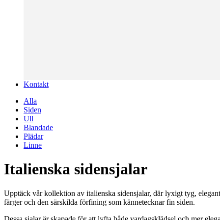
Kontakt
Alla
Siden
Ull
Blandade
Plädar
Linne
Italienska sidensjalar
Upptäck vår kollektion av italienska sidensjalar, där lyxigt tyg, elegant
färger och den särskilda förfining som kännetecknar fin siden.
Dessa sjalar är skapade för att lyfta både vardagsklädsel och mer elegan