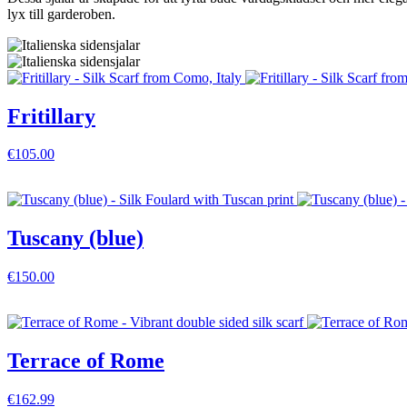
lyx till garderoben.
Fritillary
€105.00
VISA DETALJER
Tuscany (blue)
€150.00
VISA DETALJER
Terrace of Rome
€162.99