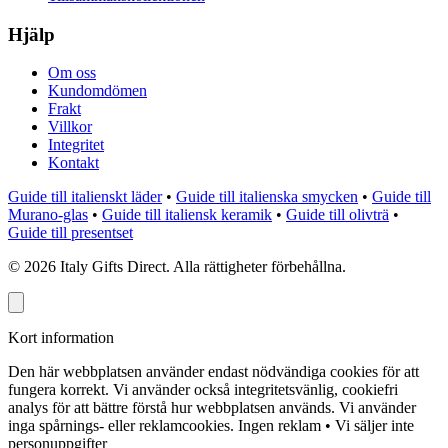
Hjälp
Om oss
Kundomdömen
Frakt
Villkor
Integritet
Kontakt
Guide till italienskt läder
•
Guide till italienska smycken
•
Guide till
Murano-glas
•
Guide till italiensk keramik
•
Guide till olivträ
•
Guide till presentset
©
2026
Italy Gifts Direct. Alla rättigheter förbehållna.
Kort information
Den här webbplatsen använder endast nödvändiga cookies för att
fungera korrekt. Vi använder också integritetsvänlig, cookiefri
analys för att bättre förstå hur webbplatsen används. Vi använder
inga spårnings- eller reklamcookies.
Ingen reklam • Vi säljer inte
personuppgifter