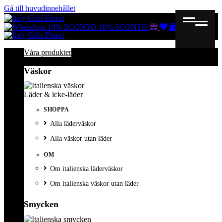
Gå till huvudinnehållet
Gutscheine
Wunschliste
Warenkorb
10% SCONTO
10% SCONTO
Våra produkter
Väskor
Läder & icke-läder
SHOPPA
Alla läderväskor
Alla väskor utan läder
OM
Om italienska läderväskor
Om italienska väskor utan läder
Smycken