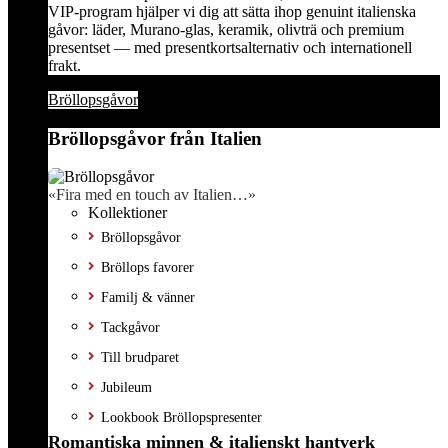
VIP-program hjälper vi dig att sätta ihop genuint italienska
gåvor: läder, Murano-glas, keramik, olivträ och premium
presentset — med presentkortsalternativ och internationell
frakt.
Bröllopsgåvor
Bröllopsgåvor från Italien
«Fira med en touch av Italien…»
Kollektioner
Bröllopsgåvor
Bröllops favorer
Familj & vänner
Tackgåvor
Till brudparet
Jubileum
Lookbook Bröllopspresenter
Romantiska minnen & italienskt hantverk