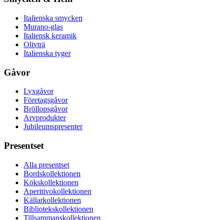
Italienska smycken
Murano-glas
Italiensk keramik
Olivträ
Italienska tyger
Gåvor
Lyxgåvor
Företagsgåvor
Bröllopsgåvor
Arvprodukter
Jubileumspresenter
Presentset
Alla presentset
Bordskollektionen
Kökskollektionen
Aperitivokollektionen
Källarkollektionen
Bibliotekskollektionen
Tillsammanskollektionen