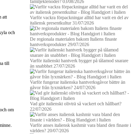
familjeklenoder?
03/08/2026
 att
Varför vackra förpackningar alltid har varit en del av
italiensk presentkultur
31/07/2026
kyla och
De regionala materialen bakom Italiens finaste
hantverksprodukter
29/07/2026
Varför italienskt hantverk bygger på tålamod snarare
 till
än snabbhet
27/07/2026
Varför fungerar italienska hantverksgåvor bättre än
gåvor från lyxmärken?
24/07/2026
Vad gör italienskt olivträ så vackert och hållbart?
22/07/2026
n och om
Varför anses italiensk kashmir vara bland den finaste i
 minne.
världen?
20/07/2026