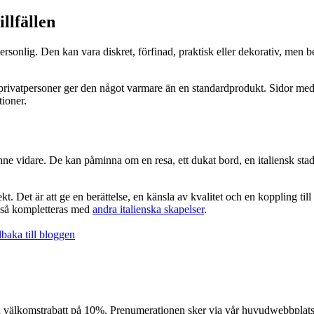
llfällen
rsonlig. Den kan vara diskret, förfinad, praktisk eller dekorativ, men b
r privatpersoner ger den något varmare än en standardprodukt. Sidor me
ioner.
inne vidare. De kan påminna om en resa, ett dukat bord, en italiensk stad
ekt. Det är att ge en berättelse, en känsla av kvalitet och en koppling till
ckså kompletteras med
andra italienska skapelser
.
baka till bloggen
n välkomstrabatt på 10%. Prenumerationen sker via vår huvudwebbplats (