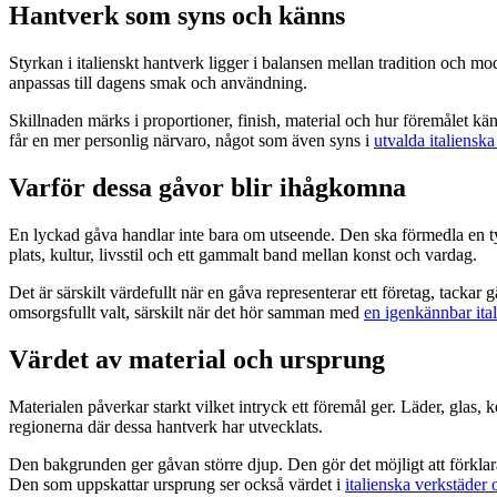
Hantverk som syns och känns
Styrkan i italienskt hantverk ligger i balansen mellan tradition och m
anpassas till dagens smak och användning.
Skillnaden märks i proportioner, finish, material och hur föremålet 
får en mer personlig närvaro, något som även syns i
utvalda italienska
Varför dessa gåvor blir ihågkomna
En lyckad gåva handlar inte bara om utseende. Den ska förmedla en tydl
plats, kultur, livsstil och ett gammalt band mellan konst och vardag.
Det är särskilt värdefullt när en gåva representerar ett företag, tackar
omsorgsfullt valt, särskilt när det hör samman med
en igenkännbar ital
Värdet av material och ursprung
Materialen påverkar starkt vilket intryck ett föremål ger. Läder, glas, k
regionerna där dessa hantverk har utvecklats.
Den bakgrunden ger gåvan större djup. Den gör det möjligt att förklara 
Den som uppskattar ursprung ser också värdet i
italienska verkstäder