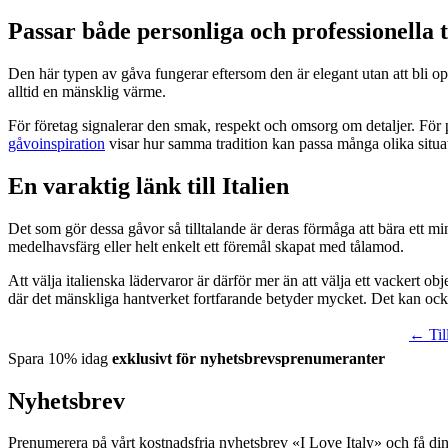
Passar både personliga och professionella ti
Den här typen av gåva fungerar eftersom den är elegant utan att bli ope
alltid en mänsklig värme.
För företag signalerar den smak, respekt och omsorg om detaljer. Fö
gåvoinspiration
visar hur samma tradition kan passa många olika situat
En varaktig länk till Italien
Det som gör dessa gåvor så tilltalande är deras förmåga att bära ett m
medelhavsfärg eller helt enkelt ett föremål skapat med tålamod.
Att välja italienska lädervaror är därför mer än att välja ett vackert obj
där det mänskliga hantverket fortfarande betyder mycket. Det kan o
← Till
Spara 10% idag
exklusivt för nyhetsbrevsprenumeranter
Nyhetsbrev
Prenumerera på vårt kostnadsfria nyhetsbrev «I Love Italy» och få di