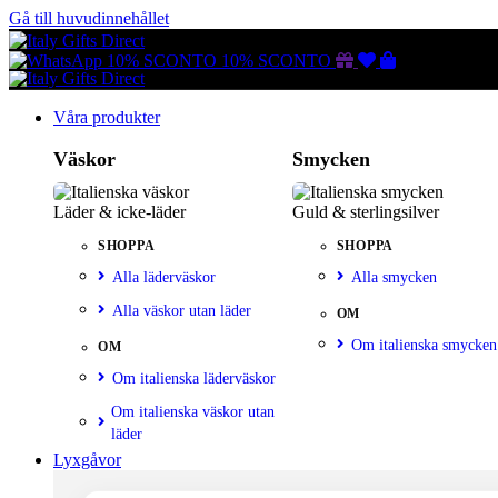
Gå till huvudinnehållet
Gutscheine
Wunschliste
Warenkorb
10% SCONTO
10% SCONTO
Våra produkter
Väskor
Smycken
Läder & icke-läder
Guld & sterlingsilver
SHOPPA
SHOPPA
Alla läderväskor
Alla smycken
Alla väskor utan läder
OM
Om italienska smycken
OM
Om italienska läderväskor
Om italienska väskor utan
läder
Lyxgåvor