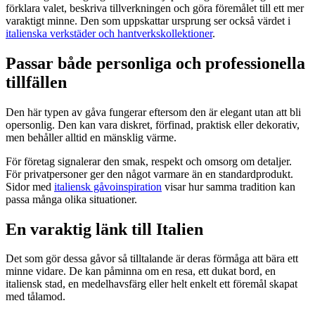
förklara valet, beskriva tillverkningen och göra föremålet till ett mer
varaktigt minne. Den som uppskattar ursprung ser också värdet i
italienska verkstäder och hantverkskollektioner
.
Passar både personliga och professionella
tillfällen
Den här typen av gåva fungerar eftersom den är elegant utan att bli
opersonlig. Den kan vara diskret, förfinad, praktisk eller dekorativ,
men behåller alltid en mänsklig värme.
För företag signalerar den smak, respekt och omsorg om detaljer.
För privatpersoner ger den något varmare än en standardprodukt.
Sidor med
italiensk gåvoinspiration
visar hur samma tradition kan
passa många olika situationer.
En varaktig länk till Italien
Det som gör dessa gåvor så tilltalande är deras förmåga att bära ett
minne vidare. De kan påminna om en resa, ett dukat bord, en
italiensk stad, en medelhavsfärg eller helt enkelt ett föremål skapat
med tålamod.