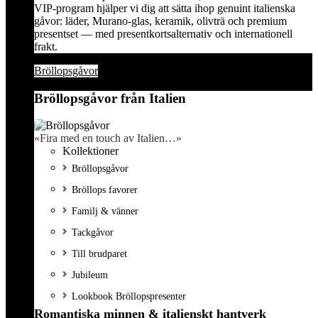
VIP-program hjälper vi dig att sätta ihop genuint italienska
gåvor: läder, Murano-glas, keramik, olivträ och premium
presentset — med presentkortsalternativ och internationell
frakt.
Bröllopsgåvor
Bröllopsgåvor från Italien
«Fira med en touch av Italien…»
Kollektioner
Bröllopsgåvor
Bröllops favorer
Familj & vänner
Tackgåvor
Till brudparet
Jubileum
Lookbook Bröllopspresenter
Romantiska minnen & italienskt hantverk