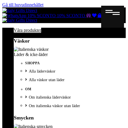
Gå till huvudinnehållet
Gutscheine
Wunschliste
Warenkorb
10% SCONTO
10% SCONTO
Våra produkter
Väskor
Läder & icke-läder
SHOPPA
Alla läderväskor
Alla väskor utan läder
OM
Om italienska läderväskor
Om italienska väskor utan läder
Smycken