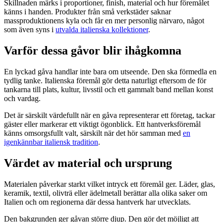
Skillnaden märks i proportioner, finish, material och hur föremålet
känns i handen. Produkter från små verkstäder saknar
massproduktionens kyla och får en mer personlig närvaro, något
som även syns i
utvalda italienska kollektioner
.
Varför dessa gåvor blir ihågkomna
En lyckad gåva handlar inte bara om utseende. Den ska förmedla en
tydlig tanke. Italienska föremål gör detta naturligt eftersom de för
tankarna till plats, kultur, livsstil och ett gammalt band mellan konst
och vardag.
Det är särskilt värdefullt när en gåva representerar ett företag, tackar
gäster eller markerar ett viktigt ögonblick. Ett hantverksföremål
känns omsorgsfullt valt, särskilt när det hör samman med
en
igenkännbar italiensk tradition
.
Värdet av material och ursprung
Materialen påverkar starkt vilket intryck ett föremål ger. Läder, glas,
keramik, textil, olivträ eller ädelmetall berättar alla olika saker om
Italien och om regionerna där dessa hantverk har utvecklats.
Den bakgrunden ger gåvan större djup. Den gör det möjligt att