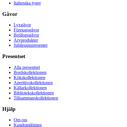
Italienska tyger
Gåvor
Lyxgåvor
Företagsgåvor
Bröllopsgåvor
Arvprodukter
Jubileumspresenter
Presentset
Alla presentset
Bordskollektionen
Kökskollektionen
Aperitivokollektionen
Källarkollektionen
Bibliotekskollektionen
Tillsammanskollektionen
Hjälp
Om oss
Kundomdömen