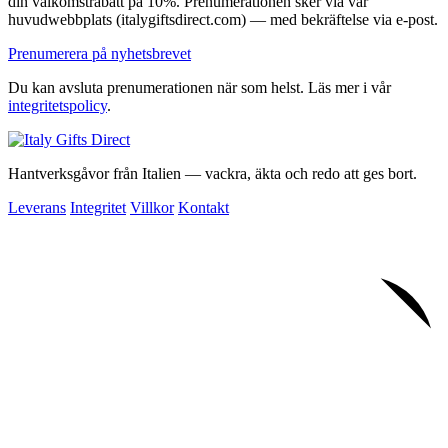
din välkomstrabatt på 10%. Prenumerationen sker via vår
huvudwebbplats (italygiftsdirect.com) — med bekräftelse via e-post.
Prenumerera på nyhetsbrevet
Du kan avsluta prenumerationen när som helst. Läs mer i vår
integritetspolicy
.
Hantverksgåvor från Italien — vackra, äkta och redo att ges bort.
Leverans
Integritet
Villkor
Kontakt