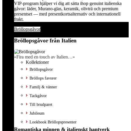
VIP-program hjälper vi dig att sätta ihop genuint italienska
gåvor: läder, Murano-glas, keramik, olivträ och premium
presentset — med presentkortsalternativ och internationell
frakt.
Bröllopsgåvor
Bröllopsgåvor från Italien
«Fira med en touch av Italien…»
Kollektioner
Bröllopsgåvor
Bröllops favorer
Familj & vänner
Tackgåvor
Till brudparet
Jubileum
Lookbook Bröllopspresenter
Romantiska minnen & italienskt hantverk