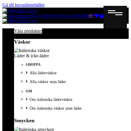
Gå till huvudinnehållet
Gutscheine
Wunschliste
Warenkorb
10% SCONTO
10% SCONTO
Våra produkter
Väskor
Läder & icke-läder
SHOPPA
Alla läderväskor
Alla väskor utan läder
OM
Om italienska läderväskor
Om italienska väskor utan läder
Smycken