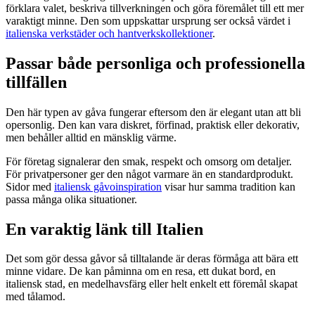
förklara valet, beskriva tillverkningen och göra föremålet till ett mer
varaktigt minne. Den som uppskattar ursprung ser också värdet i
italienska verkstäder och hantverkskollektioner
.
Passar både personliga och professionella
tillfällen
Den här typen av gåva fungerar eftersom den är elegant utan att bli
opersonlig. Den kan vara diskret, förfinad, praktisk eller dekorativ,
men behåller alltid en mänsklig värme.
För företag signalerar den smak, respekt och omsorg om detaljer.
För privatpersoner ger den något varmare än en standardprodukt.
Sidor med
italiensk gåvoinspiration
visar hur samma tradition kan
passa många olika situationer.
En varaktig länk till Italien
Det som gör dessa gåvor så tilltalande är deras förmåga att bära ett
minne vidare. De kan påminna om en resa, ett dukat bord, en
italiensk stad, en medelhavsfärg eller helt enkelt ett föremål skapat
med tålamod.