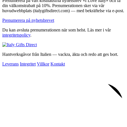
Prenumerera på vårt kostnadsfria nyhetsbrev «I Love Italy» och få
din välkomstrabatt på 10%. Prenumerationen sker via vår
huvudwebbplats (italygiftsdirect.com) — med bekräftelse via e-post.
Prenumerera på nyhetsbrevet
Du kan avsluta prenumerationen när som helst. Läs mer i vår
integritetspolicy
.
Hantverksgåvor från Italien — vackra, äkta och redo att ges bort.
Leverans
Integritet
Villkor
Kontakt