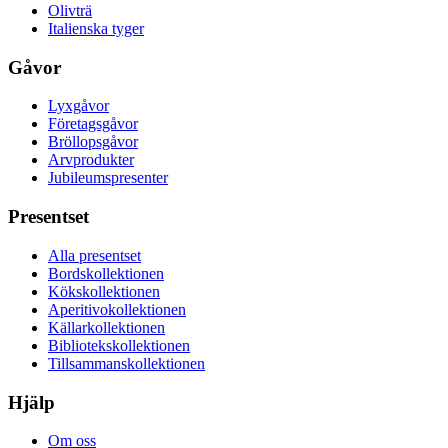
Olivträ
Italienska tyger
Gåvor
Lyxgåvor
Företagsgåvor
Bröllopsgåvor
Arvprodukter
Jubileumspresenter
Presentset
Alla presentset
Bordskollektionen
Kökskollektionen
Aperitivokollektionen
Källarkollektionen
Bibliotekskollektionen
Tillsammanskollektionen
Hjälp
Om oss