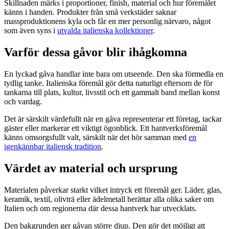
Skillnaden märks i proportioner, finish, material och hur föremålet
känns i handen. Produkter från små verkstäder saknar
massproduktionens kyla och får en mer personlig närvaro, något
som även syns i
utvalda italienska kollektioner
.
Varför dessa gåvor blir ihågkomna
En lyckad gåva handlar inte bara om utseende. Den ska förmedla en
tydlig tanke. Italienska föremål gör detta naturligt eftersom de för
tankarna till plats, kultur, livsstil och ett gammalt band mellan konst
och vardag.
Det är särskilt värdefullt när en gåva representerar ett företag, tackar
gäster eller markerar ett viktigt ögonblick. Ett hantverksföremål
känns omsorgsfullt valt, särskilt när det hör samman med
en
igenkännbar italiensk tradition
.
Värdet av material och ursprung
Materialen påverkar starkt vilket intryck ett föremål ger. Läder, glas,
keramik, textil, olivträ eller ädelmetall berättar alla olika saker om
Italien och om regionerna där dessa hantverk har utvecklats.
Den bakgrunden ger gåvan större djup. Den gör det möjligt att