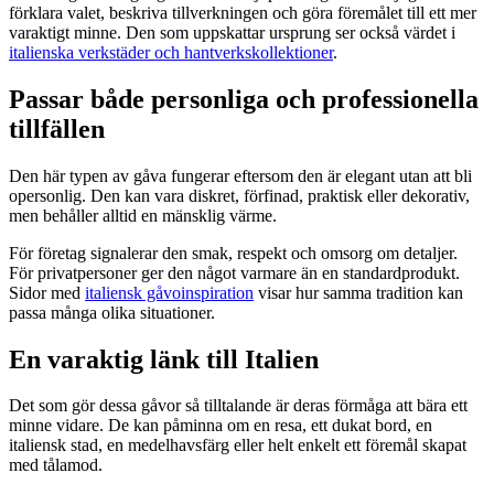
förklara valet, beskriva tillverkningen och göra föremålet till ett mer
varaktigt minne. Den som uppskattar ursprung ser också värdet i
italienska verkstäder och hantverkskollektioner
.
Passar både personliga och professionella
tillfällen
Den här typen av gåva fungerar eftersom den är elegant utan att bli
opersonlig. Den kan vara diskret, förfinad, praktisk eller dekorativ,
men behåller alltid en mänsklig värme.
För företag signalerar den smak, respekt och omsorg om detaljer.
För privatpersoner ger den något varmare än en standardprodukt.
Sidor med
italiensk gåvoinspiration
visar hur samma tradition kan
passa många olika situationer.
En varaktig länk till Italien
Det som gör dessa gåvor så tilltalande är deras förmåga att bära ett
minne vidare. De kan påminna om en resa, ett dukat bord, en
italiensk stad, en medelhavsfärg eller helt enkelt ett föremål skapat
med tålamod.