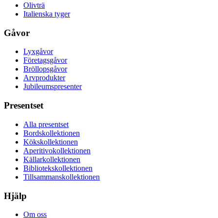
Olivträ
Italienska tyger
Gåvor
Lyxgåvor
Företagsgåvor
Bröllopsgåvor
Arvprodukter
Jubileumspresenter
Presentset
Alla presentset
Bordskollektionen
Kökskollektionen
Aperitivokollektionen
Källarkollektionen
Bibliotekskollektionen
Tillsammanskollektionen
Hjälp
Om oss