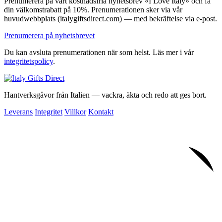
Prenumerera på vårt kostnadsfria nyhetsbrev «I Love Italy» och få
din välkomstrabatt på 10%. Prenumerationen sker via vår
huvudwebbplats (italygiftsdirect.com) — med bekräftelse via e-post.
Prenumerera på nyhetsbrevet
Du kan avsluta prenumerationen när som helst. Läs mer i vår
integritetspolicy
.
Hantverksgåvor från Italien — vackra, äkta och redo att ges bort.
Leverans
Integritet
Villkor
Kontakt