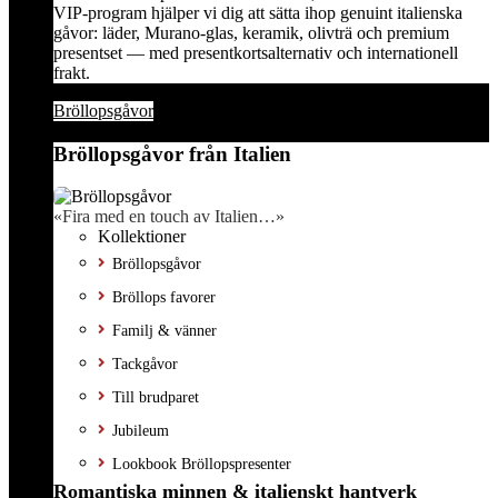
VIP-program hjälper vi dig att sätta ihop genuint italienska
gåvor: läder, Murano-glas, keramik, olivträ och premium
presentset — med presentkortsalternativ och internationell
frakt.
Bröllopsgåvor
Bröllopsgåvor från Italien
«Fira med en touch av Italien…»
Kollektioner
Bröllopsgåvor
Bröllops favorer
Familj & vänner
Tackgåvor
Till brudparet
Jubileum
Lookbook Bröllopspresenter
Romantiska minnen & italienskt hantverk