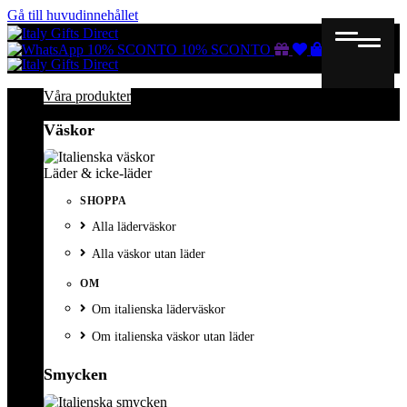
Gå till huvudinnehållet
Gutscheine
Wunschliste
Warenkorb
10% SCONTO
10% SCONTO
Våra produkter
Väskor
Läder & icke-läder
SHOPPA
Alla läderväskor
Alla väskor utan läder
OM
Om italienska läderväskor
Om italienska väskor utan läder
Smycken