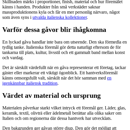
Skillnaden märks i proportioner, finish, material och hur föremålet
känns i handen. Produkter från små verkstäder saknar
massproduktionens kyla och får en mer personlig närvaro, något
som även syns i
utvalda italienska kollektioner
.
Varför dessa gåvor blir ihågkomna
En lyckad gåva handlar inte bara om utseende. Den ska förmedla en
tydlig tanke. Italienska föremål gör detta naturligt eftersom de för
tankarna till plats, kultur, livsstil och ett gammalt band mellan konst
och vardag.
Det är särskilt värdefullt när en gåva representerar ett företag, tackar
gäster eller markerar ett viktigt ögonblick. Ett hantverksföremål
känns omsorgsfullt valt, särskilt när det hör samman med
en
igenkännbar italiensk tradition
.
Värdet av material och ursprung
Materialen påverkar starkt vilket intryck ett föremål ger. Läder, glas,
keramik, textil, olivträ eller ädelmetall berättar alla olika saker om
Italien och om regionerna där dessa hantverk har utvecklats.
Den bakgrunden ger gåvan större djup. Den gör det möjligt att