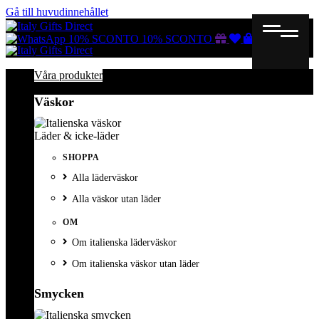
Gå till huvudinnehållet
Gutscheine
Wunschliste
Warenkorb
10% SCONTO
10% SCONTO
Våra produkter
Väskor
Läder & icke-läder
SHOPPA
Alla läderväskor
Alla väskor utan läder
OM
Om italienska läderväskor
Om italienska väskor utan läder
Smycken