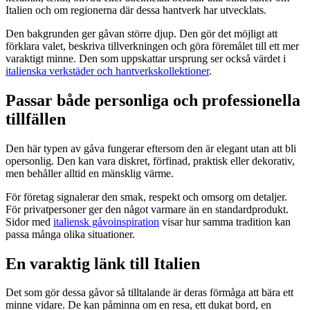
Italien och om regionerna där dessa hantverk har utvecklats.
Den bakgrunden ger gåvan större djup. Den gör det möjligt att
förklara valet, beskriva tillverkningen och göra föremålet till ett mer
varaktigt minne. Den som uppskattar ursprung ser också värdet i
italienska verkstäder och hantverkskollektioner
.
Passar både personliga och professionella
tillfällen
Den här typen av gåva fungerar eftersom den är elegant utan att bli
opersonlig. Den kan vara diskret, förfinad, praktisk eller dekorativ,
men behåller alltid en mänsklig värme.
För företag signalerar den smak, respekt och omsorg om detaljer.
För privatpersoner ger den något varmare än en standardprodukt.
Sidor med
italiensk gåvoinspiration
visar hur samma tradition kan
passa många olika situationer.
En varaktig länk till Italien
Det som gör dessa gåvor så tilltalande är deras förmåga att bära ett
minne vidare. De kan påminna om en resa, ett dukat bord, en