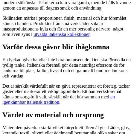
modern stilkänsla. Teknikerna kan vara gamla, men de hålls levande
genom att anpassas till dagens smak och användning.
Skillnaden märks i proportioner, finish, material och hur föremålet
känns i handen. Produkter från små verkstäder saknar
massproduktionens kyla och får en mer personlig närvaro, något
som även syns i
utvalda italienska kollektioner
.
Varför dessa gåvor blir ihågkomna
En lyckad gåva handlar inte bara om utseende. Den ska förmedla en
tydlig tanke. Italienska föremål gör detta naturligt eftersom de för
tankarna till plats, kultur, livsstil och ett gammalt band mellan konst
och vardag.
Det är särskilt värdefullt när en gåva representerar ett företag, tackar
gäster eller markerar ett viktigt ögonblick. Ett hantverksföremål
känns omsorgsfullt valt, särskilt när det hör samman med
en
igenkännbar italiensk tradition
.
Värdet av material och ursprung
Materialen påverkar starkt vilket intryck ett föremål ger. Läder, glas,
keramik, textil, olivträ eller ädelmetall berättar alla olika saker om