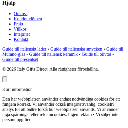
Hjälp
Om oss
Kundomdömen
Frakt
Villkor
Integritet
Kontakt
Guide till italienskt läder
•
Guide till italienska smycken
•
Guide till
Murano-glas
•
Guide till italiensk keramik
•
Guide till olivträ
•
Guide till presentset
©
2026
Italy Gifts Direct. Alla rättigheter förbehållna.
Kort information
Den här webbplatsen använder endast nödvändiga cookies för att
fungera korrekt. Vi använder också integritetsvänlig, cookiefri
analys för att bättre förstå hur webbplatsen används. Vi använder
inga spårnings- eller reklamcookies.
Ingen reklam • Vi säljer inte
personuppgifter