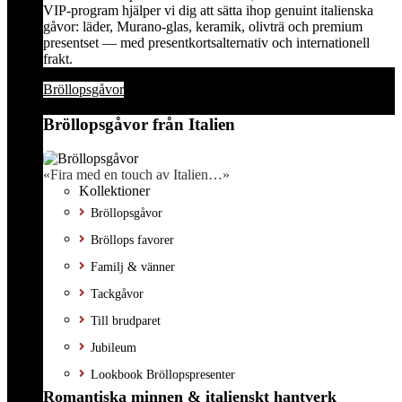
VIP-program hjälper vi dig att sätta ihop genuint italienska
gåvor: läder, Murano-glas, keramik, olivträ och premium
presentset — med presentkortsalternativ och internationell
frakt.
Bröllopsgåvor
Bröllopsgåvor från Italien
«Fira med en touch av Italien…»
Kollektioner
Bröllopsgåvor
Bröllops favorer
Familj & vänner
Tackgåvor
Till brudparet
Jubileum
Lookbook Bröllopspresenter
Romantiska minnen & italienskt hantverk