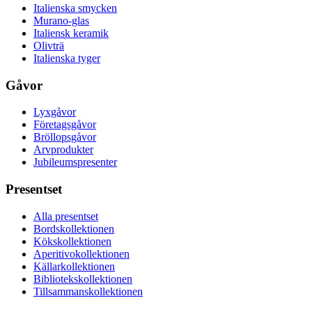
Italienska smycken
Murano-glas
Italiensk keramik
Olivträ
Italienska tyger
Gåvor
Lyxgåvor
Företagsgåvor
Bröllopsgåvor
Arvprodukter
Jubileumspresenter
Presentset
Alla presentset
Bordskollektionen
Kökskollektionen
Aperitivokollektionen
Källarkollektionen
Bibliotekskollektionen
Tillsammanskollektionen