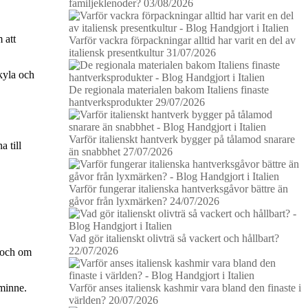
familjeklenoder?
03/08/2026
 att
Varför vackra förpackningar alltid har varit en del av
italiensk presentkultur
31/07/2026
kyla och
De regionala materialen bakom Italiens finaste
hantverksprodukter
29/07/2026
Varför italienskt hantverk bygger på tålamod snarare
 till
än snabbhet
27/07/2026
Varför fungerar italienska hantverksgåvor bättre än
gåvor från lyxmärken?
24/07/2026
Vad gör italienskt olivträ så vackert och hållbart?
22/07/2026
n och om
Varför anses italiensk kashmir vara bland den finaste i
 minne.
världen?
20/07/2026