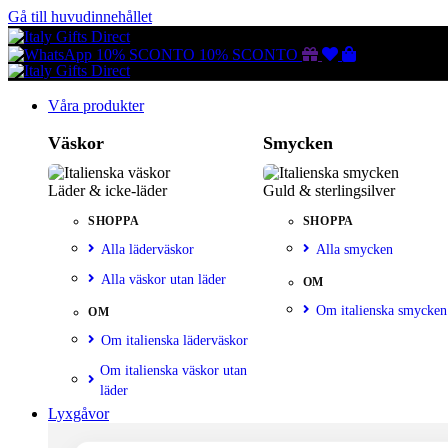
Gå till huvudinnehållet
Gutscheine
Wunschliste
Warenkorb
10% SCONTO
10% SCONTO
Våra produkter
Väskor
Smycken
Läder & icke-läder
Guld & sterlingsilver
SHOPPA
SHOPPA
Alla läderväskor
Alla smycken
Alla väskor utan läder
OM
Om italienska smycken
OM
Om italienska läderväskor
Om italienska väskor utan
läder
Lyxgåvor