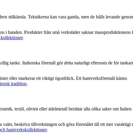
odern stilkänsla. Teknikerna kan vara gamla, men de hålls levande genom
känns i handen. Produkter från små verkstäder saknar massproduktionens 
 kollektioner
.
ig tanke. Italienska föremål gör detta naturligt eftersom de för tankarna
 gäster eller markerar ett viktigt ögonblick. Ett hantverksföremål känns
iensk tradition
.
eramik, textil, olivträ eller ädelmetall berättar alla olika saker om Italie
valet, beskriva tillverkningen och göra föremålet till ett mer varaktigt
 och hantverkskollektioner
.