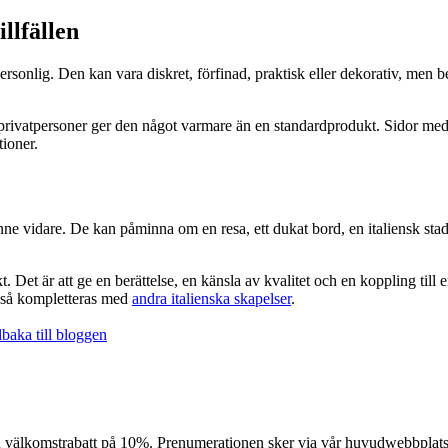
llfällen
rsonlig. Den kan vara diskret, förfinad, praktisk eller dekorativ, men b
r privatpersoner ger den något varmare än en standardprodukt. Sidor me
ioner.
inne vidare. De kan påminna om en resa, ett dukat bord, en italiensk stad
t. Det är att ge en berättelse, en känsla av kvalitet och en koppling till 
ckså kompletteras med
andra italienska skapelser
.
baka till bloggen
n välkomstrabatt på 10%. Prenumerationen sker via vår huvudwebbplats (