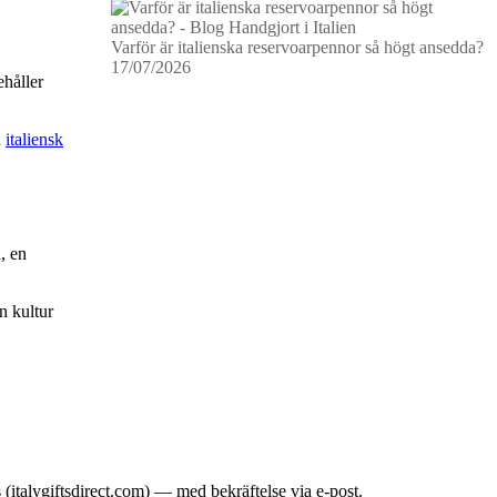
Varför är italienska reservoarpennor så högt ansedda?
17/07/2026
ehåller
d
italiensk
, en
en kultur
italygiftsdirect.com) — med bekräftelse via e-post.