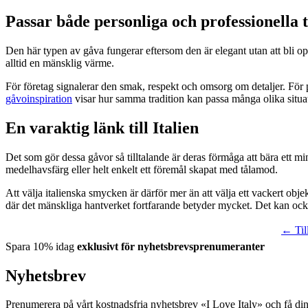
Passar både personliga och professionella ti
Den här typen av gåva fungerar eftersom den är elegant utan att bli ope
alltid en mänsklig värme.
För företag signalerar den smak, respekt och omsorg om detaljer. Fö
gåvoinspiration
visar hur samma tradition kan passa många olika situat
En varaktig länk till Italien
Det som gör dessa gåvor så tilltalande är deras förmåga att bära ett m
medelhavsfärg eller helt enkelt ett föremål skapat med tålamod.
Att välja italienska smycken är därför mer än att välja ett vackert objek
där det mänskliga hantverket fortfarande betyder mycket. Det kan o
← Till
Spara 10% idag
exklusivt för nyhetsbrevsprenumeranter
Nyhetsbrev
Prenumerera på vårt kostnadsfria nyhetsbrev «I Love Italy» och få di