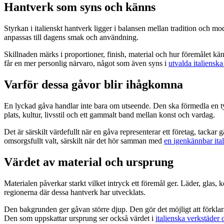
Hantverk som syns och känns
Styrkan i italienskt hantverk ligger i balansen mellan tradition och m
anpassas till dagens smak och användning.
Skillnaden märks i proportioner, finish, material och hur föremålet 
får en mer personlig närvaro, något som även syns i
utvalda italienska
Varför dessa gåvor blir ihågkomna
En lyckad gåva handlar inte bara om utseende. Den ska förmedla en tydl
plats, kultur, livsstil och ett gammalt band mellan konst och vardag.
Det är särskilt värdefullt när en gåva representerar ett företag, tackar
omsorgsfullt valt, särskilt när det hör samman med
en igenkännbar ital
Värdet av material och ursprung
Materialen påverkar starkt vilket intryck ett föremål ger. Läder, glas, k
regionerna där dessa hantverk har utvecklats.
Den bakgrunden ger gåvan större djup. Den gör det möjligt att förklara 
Den som uppskattar ursprung ser också värdet i
italienska verkstäder