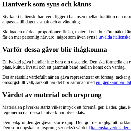
Hantverk som syns och känns
Styrkan i italienskt hantverk ligger i balansen mellan tradition och m
anpassas till dagens smak och användning.
Skillnaden märks i proportioner, finish, material och hur föremålet 
får en mer personlig närvaro, något som även syns i
utvalda italienska
Varför dessa gåvor blir ihågkomna
En lyckad gåva handlar inte bara om utseende. Den ska förmedla en tydl
plats, kultur, livsstil och ett gammalt band mellan konst och vardag.
Det är särskilt värdefullt när en gåva representerar ett företag, tackar
omsorgsfullt valt, särskilt när det hör samman med
en igenkännbar ital
Värdet av material och ursprung
Materialen påverkar starkt vilket intryck ett föremål ger. Läder, glas, k
regionerna där dessa hantverk har utvecklats.
Den bakgrunden ger gåvan större djup. Den gör det möjligt att förklara 
Den som uppskattar ursprung ser också värdet i
italienska verkstäder