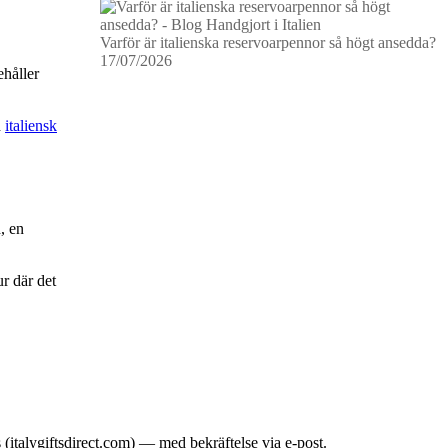
Varför är italienska reservoarpennor så högt ansedda?
17/07/2026
ehåller
d
italiensk
, en
ur där det
italygiftsdirect.com) — med bekräftelse via e-post.