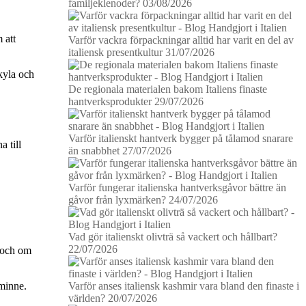
familjeklenoder?
03/08/2026
 att
Varför vackra förpackningar alltid har varit en del av
italiensk presentkultur
31/07/2026
kyla och
De regionala materialen bakom Italiens finaste
hantverksprodukter
29/07/2026
Varför italienskt hantverk bygger på tålamod snarare
 till
än snabbhet
27/07/2026
Varför fungerar italienska hantverksgåvor bättre än
gåvor från lyxmärken?
24/07/2026
Vad gör italienskt olivträ så vackert och hållbart?
22/07/2026
n och om
Varför anses italiensk kashmir vara bland den finaste i
 minne.
världen?
20/07/2026