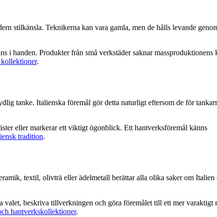
odern stilkänsla. Teknikerna kan vara gamla, men de hålls levande genom
känns i handen. Produkter från små verkstäder saknar massproduktionens 
 kollektioner
.
ig tanke. Italienska föremål gör detta naturligt eftersom de för tankarna
 gäster eller markerar ett viktigt ögonblick. Ett hantverksföremål känns
iensk tradition
.
eramik, textil, olivträ eller ädelmetall berättar alla olika saker om Italie
valet, beskriva tillverkningen och göra föremålet till ett mer varaktigt
 och hantverkskollektioner
.