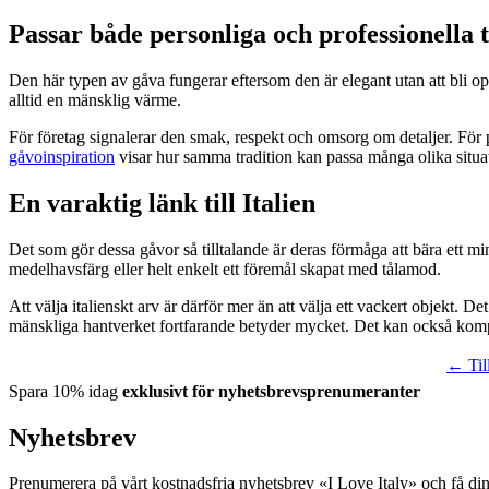
Passar både personliga och professionella ti
Den här typen av gåva fungerar eftersom den är elegant utan att bli ope
alltid en mänsklig värme.
För företag signalerar den smak, respekt och omsorg om detaljer. Fö
gåvoinspiration
visar hur samma tradition kan passa många olika situat
En varaktig länk till Italien
Det som gör dessa gåvor så tilltalande är deras förmåga att bära ett m
medelhavsfärg eller helt enkelt ett föremål skapat med tålamod.
Att välja italienskt arv är därför mer än att välja ett vackert objekt. Det
mänskliga hantverket fortfarande betyder mycket. Det kan också kom
← Till
Spara 10% idag
exklusivt för nyhetsbrevsprenumeranter
Nyhetsbrev
Prenumerera på vårt kostnadsfria nyhetsbrev «I Love Italy» och få di