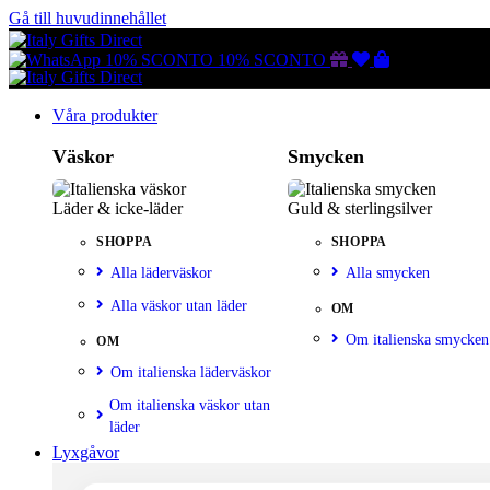
Gå till huvudinnehållet
Gutscheine
Wunschliste
Warenkorb
10% SCONTO
10% SCONTO
Våra produkter
Väskor
Smycken
Läder & icke-läder
Guld & sterlingsilver
SHOPPA
SHOPPA
Alla läderväskor
Alla smycken
Alla väskor utan läder
OM
Om italienska smycken
OM
Om italienska läderväskor
Om italienska väskor utan
läder
Lyxgåvor