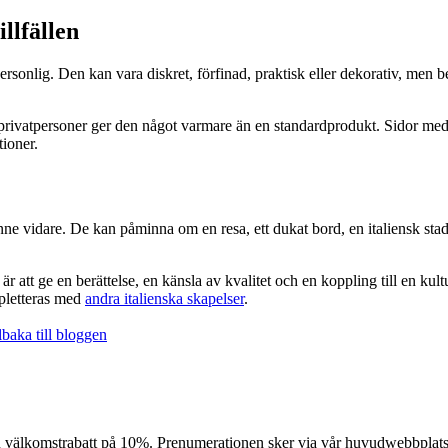
llfällen
rsonlig. Den kan vara diskret, förfinad, praktisk eller dekorativ, men b
r privatpersoner ger den något varmare än en standardprodukt. Sidor me
ioner.
inne vidare. De kan påminna om en resa, ett dukat bord, en italiensk stad
 är att ge en berättelse, en känsla av kvalitet och en koppling till en kult
pletteras med
andra italienska skapelser
.
baka till bloggen
n välkomstrabatt på 10%. Prenumerationen sker via vår huvudwebbplats (