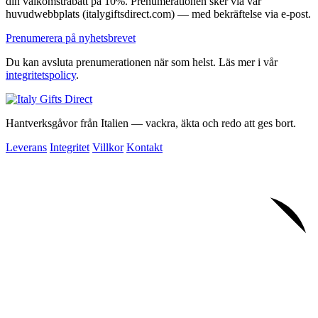
din välkomstrabatt på 10%. Prenumerationen sker via vår
huvudwebbplats (italygiftsdirect.com) — med bekräftelse via e-post.
Prenumerera på nyhetsbrevet
Du kan avsluta prenumerationen när som helst. Läs mer i vår
integritetspolicy
.
Hantverksgåvor från Italien — vackra, äkta och redo att ges bort.
Leverans
Integritet
Villkor
Kontakt