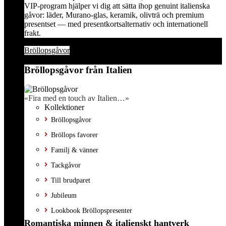
VIP-program hjälper vi dig att sätta ihop genuint italienska
gåvor: läder, Murano-glas, keramik, olivträ och premium
presentset — med presentkortsalternativ och internationell
frakt.
Bröllopsgåvor
Bröllopsgåvor från Italien
«Fira med en touch av Italien…»
Kollektioner
Bröllopsgåvor
Bröllops favorer
Familj & vänner
Tackgåvor
Till brudparet
Jubileum
Lookbook Bröllopspresenter
Romantiska minnen & italienskt hantverk