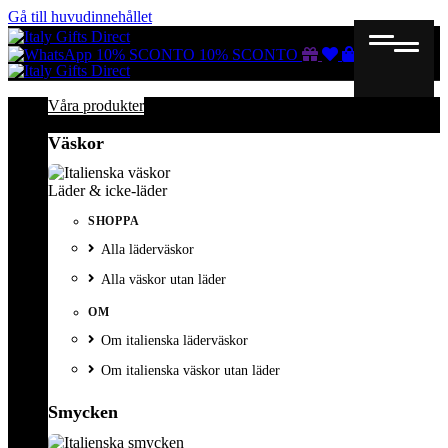
Gå till huvudinnehållet
Gutscheine
Wunschliste
Warenkorb
10% SCONTO
10% SCONTO
Våra produkter
Väskor
Läder & icke-läder
SHOPPA
Alla läderväskor
Alla väskor utan läder
OM
Om italienska läderväskor
Om italienska väskor utan läder
Smycken