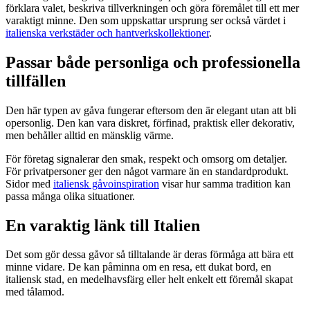
förklara valet, beskriva tillverkningen och göra föremålet till ett mer
varaktigt minne. Den som uppskattar ursprung ser också värdet i
italienska verkstäder och hantverkskollektioner
.
Passar både personliga och professionella
tillfällen
Den här typen av gåva fungerar eftersom den är elegant utan att bli
opersonlig. Den kan vara diskret, förfinad, praktisk eller dekorativ,
men behåller alltid en mänsklig värme.
För företag signalerar den smak, respekt och omsorg om detaljer.
För privatpersoner ger den något varmare än en standardprodukt.
Sidor med
italiensk gåvoinspiration
visar hur samma tradition kan
passa många olika situationer.
En varaktig länk till Italien
Det som gör dessa gåvor så tilltalande är deras förmåga att bära ett
minne vidare. De kan påminna om en resa, ett dukat bord, en
italiensk stad, en medelhavsfärg eller helt enkelt ett föremål skapat
med tålamod.