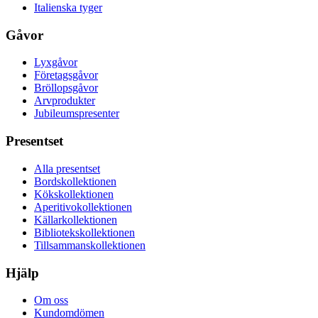
Italienska tyger
Gåvor
Lyxgåvor
Företagsgåvor
Bröllopsgåvor
Arvprodukter
Jubileumspresenter
Presentset
Alla presentset
Bordskollektionen
Kökskollektionen
Aperitivokollektionen
Källarkollektionen
Bibliotekskollektionen
Tillsammanskollektionen
Hjälp
Om oss
Kundomdömen