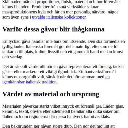
Skillnaden märks i proportioner, finish, material och hur föremålet
känns i handen. Produkter från små verkstäder saknar
massproduktionens kyla och får en mer personlig närvaro, något
som även syns i
utvalda italienska kollektioner
.
Varför dessa gåvor blir ihågkomna
En lyckad gåva handlar inte bara om utseende. Den ska förmedla en
tydlig tanke. Italienska föremål gör detta naturligt eftersom de för
tankarna till plats, kultur, livsstil och ett gammalt band mellan konst
och vardag.
Det är särskilt värdefullt när en gåva representerar ett företag, tackar
gäster eller markerar ett viktigt ögonblick. Ett hantverksföremål
känns omsorgsfullt valt, särskilt när det hör samman med
en
igenkännbar italiensk tradition
.
Värdet av material och ursprung
Materialen påverkar starkt vilket intryck ett föremål ger. Läder, glas,
keramik, textil, olivträ eller ädelmetall berättar alla olika saker om
Italien och om regionerna där dessa hantverk har utvecklats.
Den bakgrunden ger gåvan större djup. Den gör det möjligt att