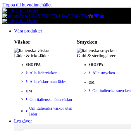
Hoppa till huvudinnehållet
Gutscheine
Wunschliste
Warenkorb
10% SCONTO
10% SCONTO
Våra produkter
Väskor
Smycken
Läder & icke-läder
Guld & sterlingsilver
SHOPPA
SHOPPA
Alla läderväskor
Alla smycken
Alla väskor utan läder
OM
Om italienska smycken
OM
Om italienska läderväskor
Om italienska väskor utan
läder
Lyxgåvor