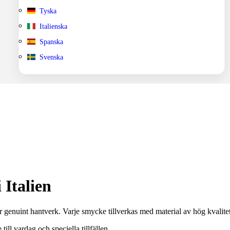
Tyska
Italienska
Spanska
Svenska
 Italien
 genuint hantverk. Varje smycke tillverkas med material av hög kvalitet 
ill vardag och speciella tillfällen.