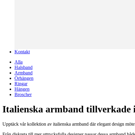
Kontakt
Alla
Halsband
Armband
Örhängen
Ringar
Hängen
Broscher
Italienska armband tillverkade i
Upptäck vår kollektion av italienska armband där elegant design möter
Från diskreta till mer uttrycksfulla designer passar dessa armband både t