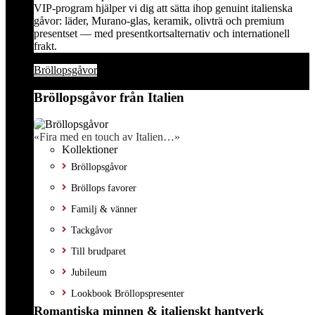
VIP-program hjälper vi dig att sätta ihop genuint italienska
gåvor: läder, Murano-glas, keramik, olivträ och premium
presentset — med presentkortsalternativ och internationell
frakt.
Bröllopsgåvor
Bröllopsgåvor från Italien
«Fira med en touch av Italien…»
Kollektioner
Bröllopsgåvor
Bröllops favorer
Familj & vänner
Tackgåvor
Till brudparet
Jubileum
Lookbook Bröllopspresenter
Romantiska minnen & italienskt hantverk