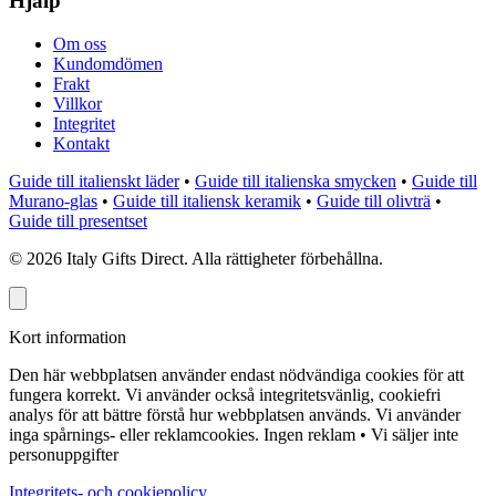
Hjälp
Om oss
Kundomdömen
Frakt
Villkor
Integritet
Kontakt
Guide till italienskt läder
•
Guide till italienska smycken
•
Guide till
Murano-glas
•
Guide till italiensk keramik
•
Guide till olivträ
•
Guide till presentset
©
2026
Italy Gifts Direct. Alla rättigheter förbehållna.
Kort information
Den här webbplatsen använder endast nödvändiga cookies för att
fungera korrekt. Vi använder också integritetsvänlig, cookiefri
analys för att bättre förstå hur webbplatsen används. Vi använder
inga spårnings- eller reklamcookies.
Ingen reklam • Vi säljer inte
personuppgifter
Integritets- och cookiepolicy