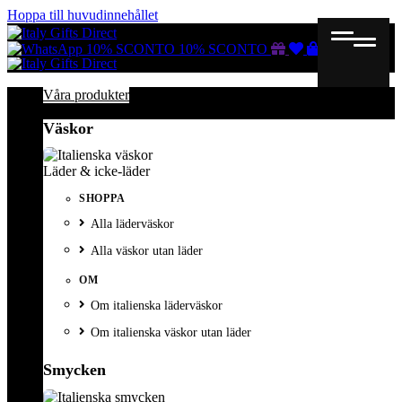
Hoppa till huvudinnehållet
Gutscheine
Wunschliste
Warenkorb
10% SCONTO
10% SCONTO
Våra produkter
Väskor
Läder & icke-läder
SHOPPA
Alla läderväskor
Alla väskor utan läder
OM
Om italienska läderväskor
Om italienska väskor utan läder
Smycken