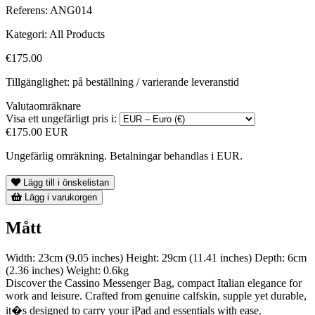
Referens:
ANG014
Kategori:
All Products
€175.00
Tillgänglighet: på beställning / varierande leveranstid
Valutaomräknare
Visa ett ungefärligt pris i:
€175.00 EUR
Ungefärlig omräkning. Betalningar behandlas i EUR.
Lägg till i önskelistan
Lägg i varukorgen
Mått
Width: 23cm (9.05 inches) Height: 29cm (11.41 inches) Depth: 6cm
(2.36 inches) Weight: 0.6kg
Discover the Cassino Messenger Bag, compact Italian elegance for
work and leisure. Crafted from genuine calfskin, supple yet durable,
it�s designed to carry your iPad and essentials with ease.