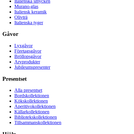
Italienska smycken
Murano-glas
Italiensk keramik
Olivträ
Italienska tyger
Gåvor
Lyxgåvor
Företagsgåvor
Bröllopsgåvor
Arvprodukter
Jubileumspresenter
Presentset
Alla presentset
Bordskollektionen
Kökskollektionen
Aperitivokollektionen
Källarkollektionen
Bibliotekskollektionen
Tillsammanskollektionen