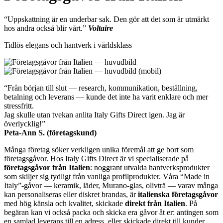
“Uppskattning är en underbar sak. Den gör att det som är utmärkt
hos andra också blir vårt.”
Voltaire
Tidlös elegans och hantverk i världsklass
“Från början till slut — research, kommunikation, beställning,
betalning och leverans — kunde det inte ha varit enklare och mer
stressfritt.
Jag skulle utan tvekan anlita Italy Gifts Direct igen. Jag är
överlycklig!”
Peta-Ann S. (företagskund)
Många företag söker verkligen unika föremål att ge bort som
företagsgåvor. Hos Italy Gifts Direct är vi specialiserade på
företagsgåvor från Italien
: noggrant utvalda hantverksprodukter
som skiljer sig tydligt från vanliga profilprodukter. Våra “Made in
Italy”-gåvor — keramik, läder, Murano-glas, olivträ — varav många
kan personaliseras eller diskret brandas, är
italienska företagsgåvor
med hög känsla och kvalitet, skickade
direkt från Italien
. På
begäran kan vi också packa och skicka era gåvor åt er: antingen som
en samlad leverans till en adress, eller skickade direkt till kunder,