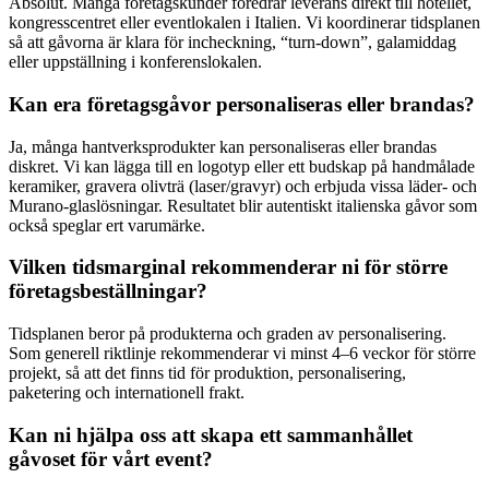
Absolut. Många företagskunder föredrar leverans direkt till hotellet,
kongresscentret eller eventlokalen i Italien. Vi koordinerar tidsplanen
så att gåvorna är klara för incheckning, “turn-down”, galamiddag
eller uppställning i konferenslokalen.
Kan era företagsgåvor personaliseras eller brandas?
Ja, många hantverksprodukter kan personaliseras eller brandas
diskret. Vi kan lägga till en logotyp eller ett budskap på handmålade
keramiker, gravera olivträ (laser/gravyr) och erbjuda vissa läder- och
Murano-glaslösningar. Resultatet blir autentiskt italienska gåvor som
också speglar ert varumärke.
Vilken tidsmarginal rekommenderar ni för större
företagsbeställningar?
Tidsplanen beror på produkterna och graden av personalisering.
Som generell riktlinje rekommenderar vi minst 4–6 veckor för större
projekt, så att det finns tid för produktion, personalisering,
paketering och internationell frakt.
Kan ni hjälpa oss att skapa ett sammanhållet
gåvoset för vårt event?