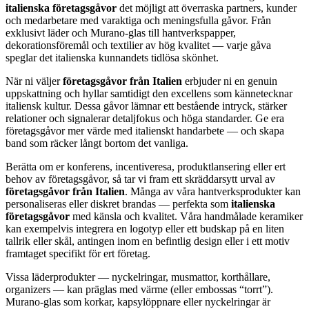
italienska företagsgåvor
det möjligt att överraska partners, kunder
och medarbetare med varaktiga och meningsfulla gåvor. Från
exklusivt läder och Murano-glas till hantverkspapper,
dekorationsföremål och textilier av hög kvalitet — varje gåva
speglar det italienska kunnandets tidlösa skönhet.
När ni väljer
företagsgåvor från Italien
erbjuder ni en genuin
uppskattning och hyllar samtidigt den excellens som kännetecknar
italiensk kultur. Dessa gåvor lämnar ett bestående intryck, stärker
relationer och signalerar detaljfokus och höga standarder. Ge era
företagsgåvor mer värde med italienskt handarbete — och skapa
band som räcker långt bortom det vanliga.
Berätta om er konferens, incentiveresa, produktlansering eller ert
behov av företagsgåvor, så tar vi fram ett skräddarsytt urval av
företagsgåvor från Italien
. Många av våra hantverksprodukter kan
personaliseras eller diskret brandas — perfekta som
italienska
företagsgåvor
med känsla och kvalitet. Våra handmålade keramiker
kan exempelvis integrera en logotyp eller ett budskap på en liten
tallrik eller skål, antingen inom en befintlig design eller i ett motiv
framtaget specifikt för ert företag.
Vissa läderprodukter — nyckelringar, musmattor, korthållare,
organizers — kan präglas med värme (eller embossas “torrt”).
Murano-glas som korkar, kapsylöppnare eller nyckelringar är