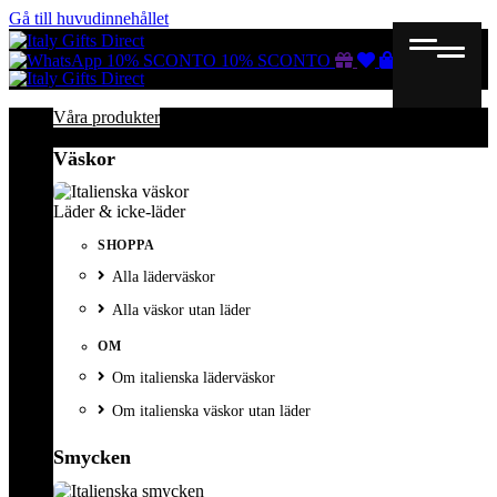
Gå till huvudinnehållet
Gutscheine
Wunschliste
Warenkorb
10% SCONTO
10% SCONTO
Våra produkter
Väskor
Läder & icke-läder
SHOPPA
Alla läderväskor
Alla väskor utan läder
OM
Om italienska läderväskor
Om italienska väskor utan läder
Smycken