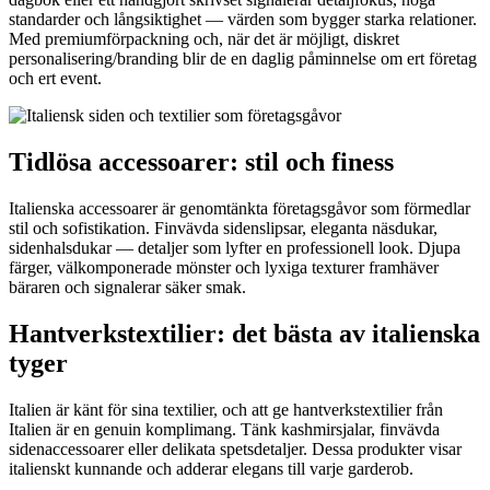
standarder och långsiktighet — värden som bygger starka relationer.
Med premiumförpackning och, när det är möjligt, diskret
personalisering/branding blir de en daglig påminnelse om ert företag
och ert event.
Tidlösa accessoarer: stil och finess
Italienska accessoarer är genomtänkta företagsgåvor som förmedlar
stil och sofistikation. Finvävda sidenslipsar, eleganta näsdukar,
sidenhalsdukar — detaljer som lyfter en professionell look. Djupa
färger, välkomponerade mönster och lyxiga texturer framhäver
bäraren och signalerar säker smak.
Hantverkstextilier: det bästa av italienska
tyger
Italien är känt för sina textilier, och att ge hantverkstextilier från
Italien är en genuin komplimang. Tänk kashmirsjalar, finvävda
sidenaccessoarer eller delikata spetsdetaljer. Dessa produkter visar
italienskt kunnande och adderar elegans till varje garderob.