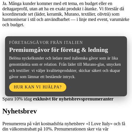
Ja. Många kunder kommer med ett tema, en budget eller en
deltagarprofil, utan att ha en exakt produkt i åtanke. Vi föreslår då
koordinerade set (läder, keramik, Murano, textilier, olivträ) som
harmoniserar i stil och användbarhet — i linje med event, varumärke
och budget.
FÖRETAGSGÅVOR FRÅN ITALIEN
Premiumgåvor för företag & ledning
Belöna nyckelkunder och ledare med italienska gåvor som är lika
genomtänkta som er relation. Från läder till Murano-glas, smycken
och textilier: vi väljer kvalitetsprodukter, skickar säkert och skapar
gåvor som lämnar ett bestående intryck.
HUR KAN VI HJÄLPA?
Spara 10% idag
exklusivt för nyhetsbrevsprenumeranter
Nyhetsbrev
Prenumerera på vårt kostnadsfria nyhetsbrev «I Love Italy» och få
din välkomstrabatt på 10%. Prenumerationen sker via vår