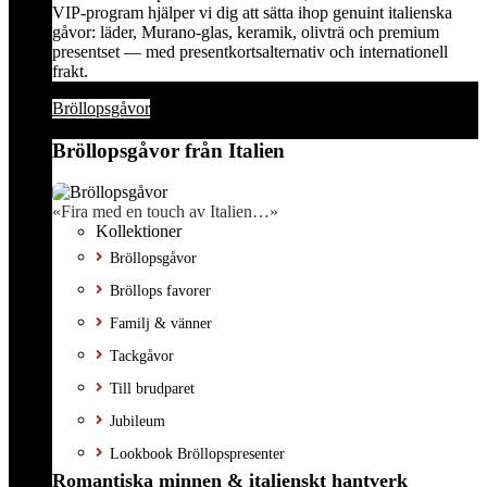
VIP-program hjälper vi dig att sätta ihop genuint italienska
gåvor: läder, Murano-glas, keramik, olivträ och premium
presentset — med presentkortsalternativ och internationell
frakt.
Bröllopsgåvor
Bröllopsgåvor från Italien
«Fira med en touch av Italien…»
Kollektioner
Bröllopsgåvor
Bröllops favorer
Familj & vänner
Tackgåvor
Till brudparet
Jubileum
Lookbook Bröllopspresenter
Romantiska minnen & italienskt hantverk