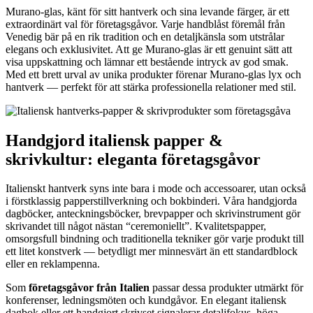
Murano-glas, känt för sitt hantverk och sina levande färger, är ett
extraordinärt val för företagsgåvor. Varje handblåst föremål från
Venedig bär på en rik tradition och en detaljkänsla som utstrålar
elegans och exklusivitet. Att ge Murano-glas är ett genuint sätt att
visa uppskattning och lämnar ett bestående intryck av god smak.
Med ett brett urval av unika produkter förenar Murano-glas lyx och
hantverk — perfekt för att stärka professionella relationer med stil.
Handgjord italiensk papper &
skrivkultur: eleganta företagsgåvor
Italienskt hantverk syns inte bara i mode och accessoarer, utan också
i förstklassig papperstillverkning och bokbinderi. Våra handgjorda
dagböcker, anteckningsböcker, brevpapper och skrivinstrument gör
skrivandet till något nästan “ceremoniellt”. Kvalitetspapper,
omsorgsfull bindning och traditionella tekniker gör varje produkt till
ett litet konstverk — betydligt mer minnesvärt än ett standardblock
eller en reklampenna.
Som
företagsgåvor från Italien
passar dessa produkter utmärkt för
konferenser, ledningsmöten och kundgåvor. En elegant italiensk
dagbok eller ett handgjort skrivset signalerar detaljfokus, höga