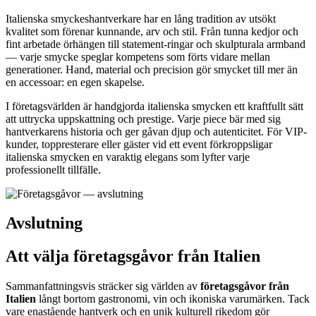
Italienska smyckeshantverkare har en lång tradition av utsökt
kvalitet som förenar kunnande, arv och stil. Från tunna kedjor och
fint arbetade örhängen till statement-ringar och skulpturala armband
— varje smycke speglar kompetens som förts vidare mellan
generationer. Hand, material och precision gör smycket till mer än
en accessoar: en egen skapelse.
I företagsvärlden är handgjorda italienska smycken ett kraftfullt sätt
att uttrycka uppskattning och prestige. Varje piece bär med sig
hantverkarens historia och ger gåvan djup och autenticitet. För VIP-
kunder, toppresterare eller gäster vid ett event förkroppsligar
italienska smycken en varaktig elegans som lyfter varje
professionellt tillfälle.
Avslutning
Att välja företagsgåvor från Italien
Sammanfattningsvis sträcker sig världen av
företagsgåvor från
Italien
långt bortom gastronomi, vin och ikoniska varumärken. Tack
vare enastående hantverk och en unik kulturell rikedom gör