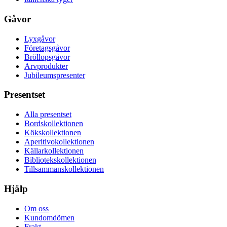
Gåvor
Lyxgåvor
Företagsgåvor
Bröllopsgåvor
Arvprodukter
Jubileumspresenter
Presentset
Alla presentset
Bordskollektionen
Kökskollektionen
Aperitivokollektionen
Källarkollektionen
Bibliotekskollektionen
Tillsammanskollektionen
Hjälp
Om oss
Kundomdömen
Frakt