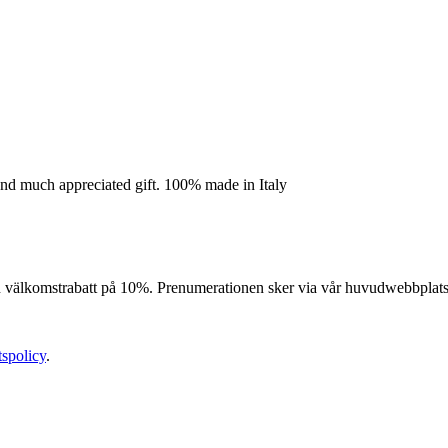
 and much appreciated gift. 100% made in Italy
n välkomstrabatt på 10%. Prenumerationen sker via vår huvudwebbplats (
tspolicy
.