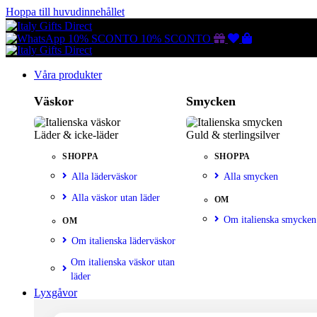
Hoppa till huvudinnehållet
Gutscheine
Wunschliste
Warenkorb
10% SCONTO
10% SCONTO
Våra produkter
Väskor
Smycken
Läder & icke-läder
Guld & sterlingsilver
SHOPPA
SHOPPA
Alla läderväskor
Alla smycken
Alla väskor utan läder
OM
Om italienska smycken
OM
Om italienska läderväskor
Om italienska väskor utan
läder
Lyxgåvor