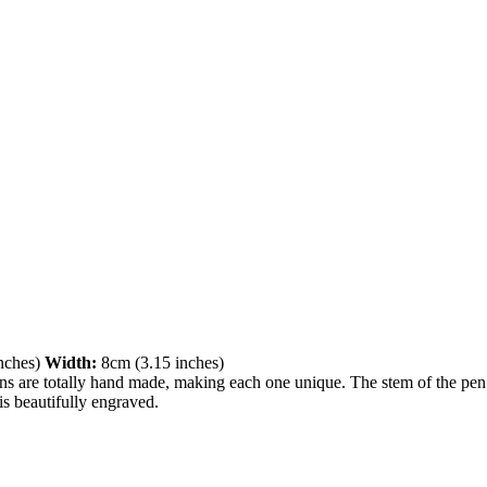
nches)
Width:
8cm (3.15 inches)
ns are totally hand made, making each one unique. The stem of the pen 
is beautifully engraved.