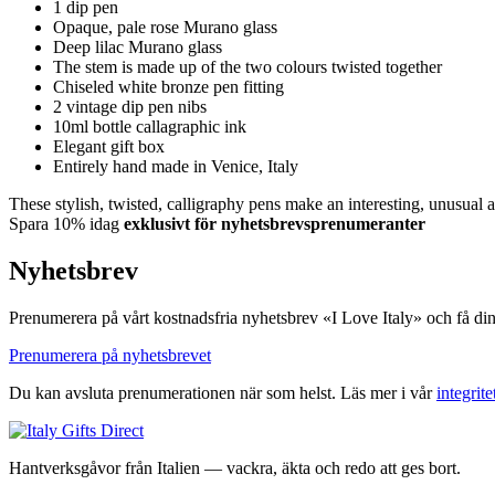
1 dip pen
Opaque, pale rose Murano glass
Deep lilac Murano glass
The stem is made up of the two colours twisted together
Chiseled white bronze pen fitting
2 vintage dip pen nibs
10ml bottle callagraphic ink
Elegant gift box
Entirely hand made in Venice, Italy
These stylish, twisted, calligraphy pens make an interesting, unusual
Spara 10% idag
exklusivt för nyhetsbrevsprenumeranter
Nyhetsbrev
Prenumerera på vårt kostnadsfria nyhetsbrev «I Love Italy» och få di
Prenumerera på nyhetsbrevet
Du kan avsluta prenumerationen när som helst. Läs mer i vår
integrite
Hantverksgåvor från Italien — vackra, äkta och redo att ges bort.