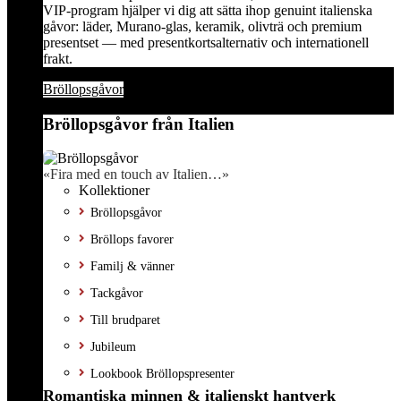
VIP-program hjälper vi dig att sätta ihop genuint italienska
gåvor: läder, Murano-glas, keramik, olivträ och premium
presentset — med presentkortsalternativ och internationell
frakt.
Bröllopsgåvor
Bröllopsgåvor från Italien
«Fira med en touch av Italien…»
Kollektioner
Bröllopsgåvor
Bröllops favorer
Familj & vänner
Tackgåvor
Till brudparet
Jubileum
Lookbook Bröllopspresenter
Romantiska minnen & italienskt hantverk