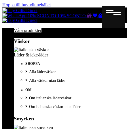
Hoppa till huvudinnehållet
Gutscheine
Wunschliste
Warenkorb
10% SCONTO
10% SCONTO
Våra produkter
Väskor
Läder & icke-läder
SHOPPA
Alla läderväskor
Alla väskor utan läder
OM
Om italienska läderväskor
Om italienska väskor utan läder
Smycken