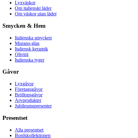
Lyxväskor
Om italienskt läder
Om väskor utan läder
Smycken & Hem
Italienska smycken
Murano-glas
Italiensk keramik
Olivträ
Italienska tyger
Gåvor
Lyxgåvor
Företagsgåvor
Bröllopsgåvor
Arvprodukter
Jubileumspresenter
Presentset
Alla presentset
Bordskollektionen