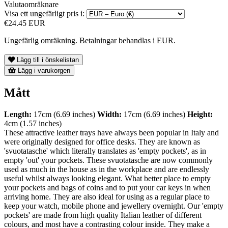
Valutaomräknare
Visa ett ungefärligt pris i:
€24.45 EUR
Ungefärlig omräkning. Betalningar behandlas i EUR.
Lägg till i önskelistan
Lägg i varukorgen
Mått
Length:
17cm (6.69 inches)
Width:
17cm (6.69 inches)
Height:
4cm (1.57 inches)
These attractive leather trays have always been popular in Italy and
were originally designed for office desks. They are known as
'svuotatasche' which literally translates as 'empty pockets', as in
empty 'out' your pockets. These svuotatasche are now commonly
used as much in the house as in the workplace and are endlessly
useful whilst always looking elegant. What better place to empty
your pockets and bags of coins and to put your car keys in when
arriving home. They are also ideal for using as a regular place to
keep your watch, mobile phone and jewellery overnight. Our 'empty
pockets' are made from high quality Italian leather of different
colours, and most have a contrasting colour inside. They make a