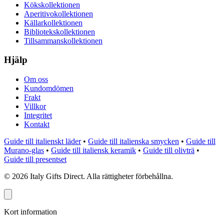
Kökskollektionen
Aperitivokollektionen
Källarkollektionen
Bibliotekskollektionen
Tillsammanskollektionen
Hjälp
Om oss
Kundomdömen
Frakt
Villkor
Integritet
Kontakt
Guide till italienskt läder
•
Guide till italienska smycken
•
Guide till
Murano-glas
•
Guide till italiensk keramik
•
Guide till olivträ
•
Guide till presentset
©
2026
Italy Gifts Direct. Alla rättigheter förbehållna.
Kort information