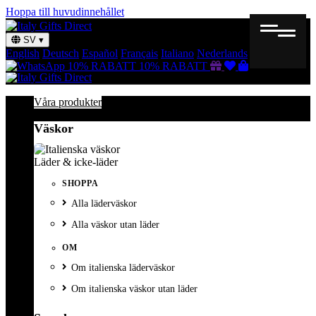
Hoppa till huvudinnehållet
SV
▾
English
Deutsch
Español
Français
Italiano
Nederlands
Svenska
Presentkort
Önskelista
Varukorg
10% RABATT
10% RABATT
Våra produkter
Väskor
Läder & icke-läder
SHOPPA
Alla läderväskor
Alla väskor utan läder
OM
Om italienska läderväskor
Om italienska väskor utan läder