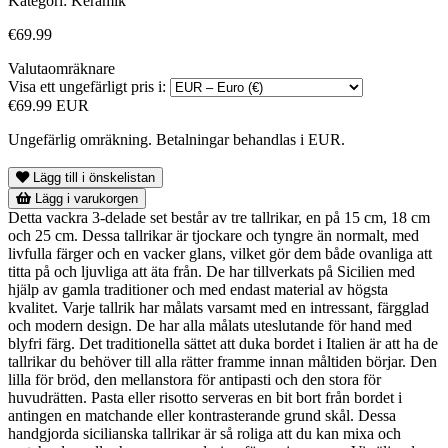
Kategori:
Keramik
€69.99
Valutaomräknare
Visa ett ungefärligt pris i:
€69.99 EUR
Ungefärlig omräkning. Betalningar behandlas i EUR.
Lägg till i önskelistan
Lägg i varukorgen
Detta vackra 3-delade set består av tre tallrikar, en på 15 cm, 18 cm
och 25 cm. Dessa tallrikar är tjockare och tyngre än normalt, med
livfulla färger och en vacker glans, vilket gör dem både ovanliga att
titta på och ljuvliga att äta från. De har tillverkats på Sicilien med
hjälp av gamla traditioner och med endast material av högsta
kvalitet. Varje tallrik har målats varsamt med en intressant, färgglad
och modern design. De har alla målats uteslutande för hand med
blyfri färg. Det traditionella sättet att duka bordet i Italien är att ha de
tallrikar du behöver till alla rätter framme innan måltiden börjar. Den
lilla för bröd, den mellanstora för antipasti och den stora för
huvudrätten. Pasta eller risotto serveras en bit bort från bordet i
antingen en matchande eller kontrasterande grund skål. Dessa
handgjorda sicilianska tallrikar är så roliga att du kan mixa och