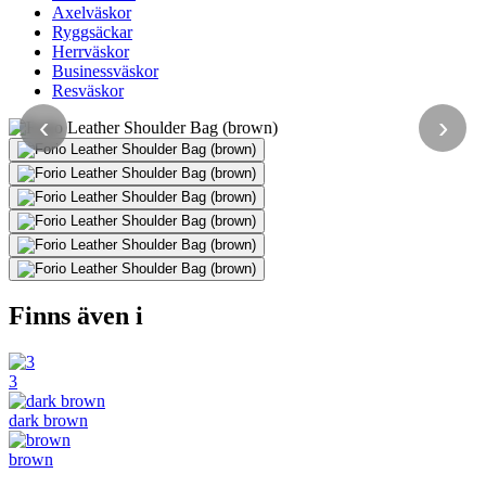
Axelväskor
Ryggsäckar
Herrväskor
Businessväskor
Resväskor
‹
›
Finns även i
3
dark brown
brown