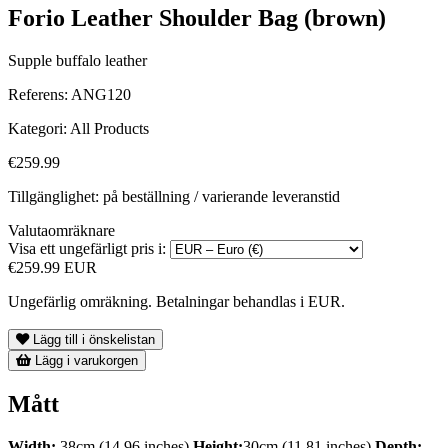
Forio Leather Shoulder Bag (brown)
Supple buffalo leather
Referens:
ANG120
Kategori:
All Products
€259.99
Tillgänglighet: på beställning / varierande leveranstid
Valutaomräknare
Visa ett ungefärligt pris i:
€259.99 EUR
Ungefärlig omräkning. Betalningar behandlas i EUR.
Lägg till i önskelistan
Lägg i varukorgen
Mått
Width:
38cm (14.96 inches)
Height:
30cm (11.81 inches)
Depth: