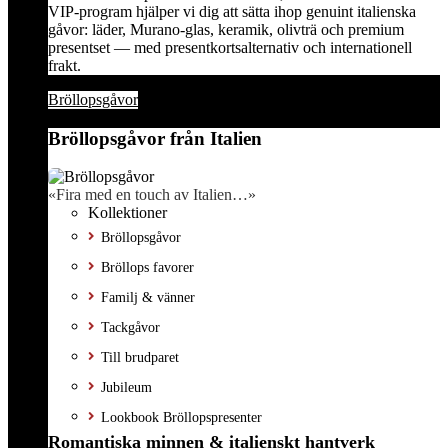
VIP-program hjälper vi dig att sätta ihop genuint italienska
gåvor: läder, Murano-glas, keramik, olivträ och premium
presentset — med presentkortsalternativ och internationell
frakt.
Bröllopsgåvor
Bröllopsgåvor från Italien
«Fira med en touch av Italien…»
Kollektioner
Bröllopsgåvor
Bröllops favorer
Familj & vänner
Tackgåvor
Till brudparet
Jubileum
Lookbook Bröllopspresenter
Romantiska minnen & italienskt hantverk