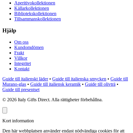
Aperitivokollektionen
Källarkollektionen
Bibliotekskollektionen
Tillsammanskollektionen
Hjälp
Om oss
Kundomdömen
Frakt
Villkor
Integritet
Kontakt
Guide till italienskt läder
•
Guide till italienska smycken
•
Guide till
Murano-glas
•
Guide till italiensk keramik
•
Guide till olivträ
•
Guide till presentset
©
2026
Italy Gifts Direct. Alla rättigheter förbehållna.
Kort information
Den här webbplatsen använder endast nödvändiga cookies för att