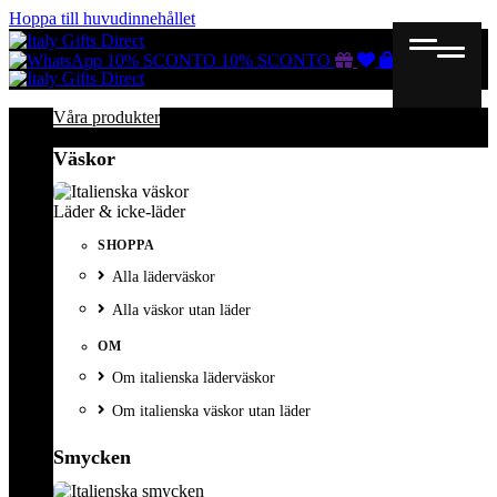
Hoppa till huvudinnehållet
Gutscheine
Wunschliste
Warenkorb
10% SCONTO
10% SCONTO
Våra produkter
Väskor
Läder & icke-läder
SHOPPA
Alla läderväskor
Alla väskor utan läder
OM
Om italienska läderväskor
Om italienska väskor utan läder
Smycken