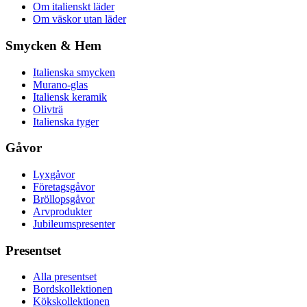
Om italienskt läder
Om väskor utan läder
Smycken & Hem
Italienska smycken
Murano-glas
Italiensk keramik
Olivträ
Italienska tyger
Gåvor
Lyxgåvor
Företagsgåvor
Bröllopsgåvor
Arvprodukter
Jubileumspresenter
Presentset
Alla presentset
Bordskollektionen
Kökskollektionen