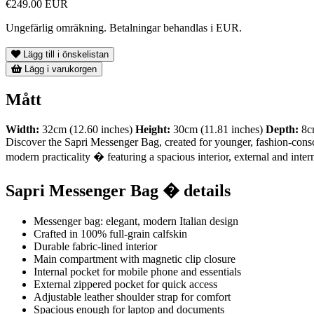
€249.00 EUR
Ungefärlig omräkning. Betalningar behandlas i EUR.
Lägg till i önskelistan
Lägg i varukorgen
Mått
Width:
32cm (12.60 inches)
Height:
30cm (11.81 inches)
Depth:
8cm
Discover the Sapri Messenger Bag, created for younger, fashion-conscio
modern practicality � featuring a spacious interior, external and inte
Sapri Messenger Bag � details
Messenger bag: elegant, modern Italian design
Crafted in 100% full-grain calfskin
Durable fabric-lined interior
Main compartment with magnetic clip closure
Internal pocket for mobile phone and essentials
External zippered pocket for quick access
Adjustable leather shoulder strap for comfort
Spacious enough for laptop and documents