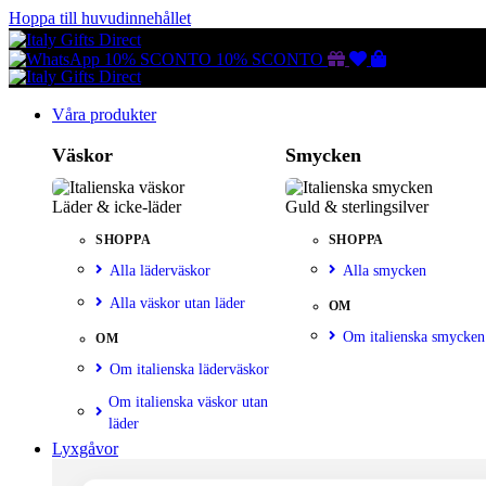
Hoppa till huvudinnehållet
Gutscheine
Wunschliste
Warenkorb
10% SCONTO
10% SCONTO
Våra produkter
Väskor
Smycken
Läder & icke-läder
Guld & sterlingsilver
SHOPPA
SHOPPA
Alla läderväskor
Alla smycken
Alla väskor utan läder
OM
Om italienska smycken
OM
Om italienska läderväskor
Om italienska väskor utan
läder
Lyxgåvor