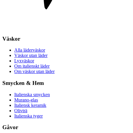
Väskor
Alla läderväskor
Väskor utan läder
Lyxväskor
Om italienskt läder
Om väskor utan läder
Smycken & Hem
Italienska smycken
Murano-glas
Italiensk keramik
Olivträ
Italienska tyger
Gåvor