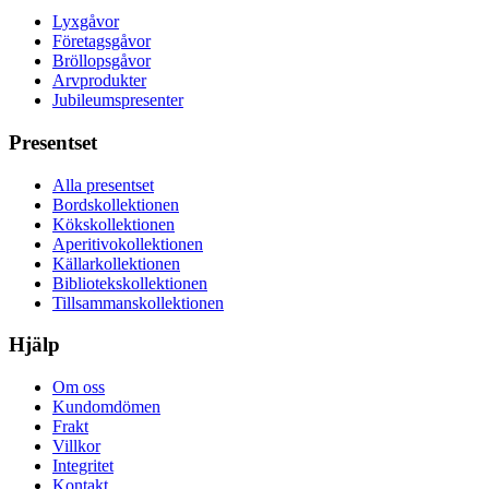
Lyxgåvor
Företagsgåvor
Bröllopsgåvor
Arvprodukter
Jubileumspresenter
Presentset
Alla presentset
Bordskollektionen
Kökskollektionen
Aperitivokollektionen
Källarkollektionen
Bibliotekskollektionen
Tillsammanskollektionen
Hjälp
Om oss
Kundomdömen
Frakt
Villkor
Integritet
Kontakt