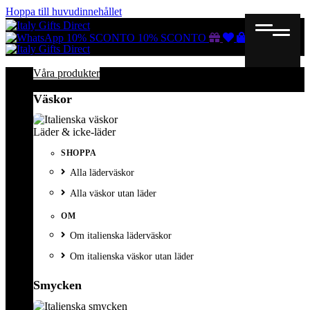
Hoppa till huvudinnehållet
Gutscheine
Wunschliste
Warenkorb
10% SCONTO
10% SCONTO
Våra produkter
Väskor
Läder & icke-läder
SHOPPA
Alla läderväskor
Alla väskor utan läder
OM
Om italienska läderväskor
Om italienska väskor utan läder
Smycken