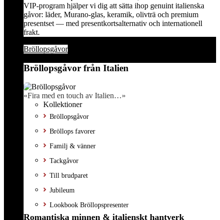
VIP-program hjälper vi dig att sätta ihop genuint italienska
gåvor: läder, Murano-glas, keramik, olivträ och premium
presentset — med presentkortsalternativ och internationell
frakt.
Bröllopsgåvor
Bröllopsgåvor från Italien
«Fira med en touch av Italien…»
Kollektioner
Bröllopsgåvor
Bröllops favorer
Familj & vänner
Tackgåvor
Till brudparet
Jubileum
Lookbook Bröllopspresenter
Romantiska minnen & italienskt hantverk