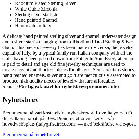
Rhodium Plated Sterling Silver
White Cubic Zirconia
Sterling silver starfish
Hand painted Enamel
Handmade in Italy
A delicate hand painted sterling silver and enamel underwater design
and a silver starfish hanging from a Rhodium Plated Sterling Silver
chain. This piece of jewelry has been made in Vicenza, the jewelry
capital of Italy, by a typical family run Italian company with all the
skills having been passed down from Father to Son. Every attention
is paid to detail and age-old fine jewelry techniques are used to
create elegant and timeless pieces for all ages. Semi-precious stones,
hand painted enamels, silver and gold are meticulously assembled to
produce high quality pieces of jewelry that are affordable.
Spara 10% idag
exklusivt för nyhetsbrevsprenumeranter
Nyhetsbrev
Prenumerera på vårt kostnadsfria nyhetsbrev «I Love Italy» och få
din välkomstrabatt på 10%. Prenumerationen sker via vår
huvudwebbplats (italygiftsdirect.com) — med bekräftelse via e-post.
Prenumerera på nyhetsbrevet