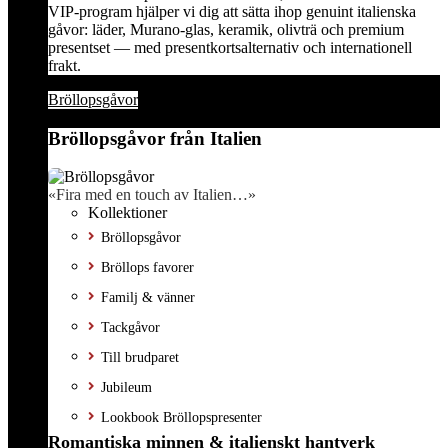
VIP-program hjälper vi dig att sätta ihop genuint italienska
gåvor: läder, Murano-glas, keramik, olivträ och premium
presentset — med presentkortsalternativ och internationell
frakt.
Bröllopsgåvor
Bröllopsgåvor från Italien
«Fira med en touch av Italien…»
Kollektioner
Bröllopsgåvor
Bröllops favorer
Familj & vänner
Tackgåvor
Till brudparet
Jubileum
Lookbook Bröllopspresenter
Romantiska minnen & italienskt hantverk