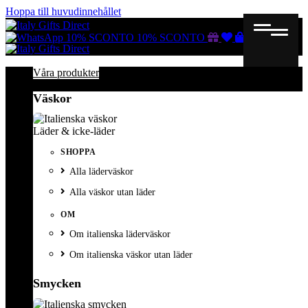
Hoppa till huvudinnehållet
Gutscheine
Wunschliste
Warenkorb
10% SCONTO
10% SCONTO
Våra produkter
Väskor
Läder & icke-läder
SHOPPA
Alla läderväskor
Alla väskor utan läder
OM
Om italienska läderväskor
Om italienska väskor utan läder
Smycken