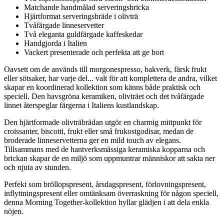
Matchande handmålad serveringsbricka
Hjärtformat serveringsbräde i olivträ
Tvåfärgade linneservetter
Två eleganta guldfärgade kaffeskedar
Handgjorda i Italien
Vackert presenterade och perfekta att ge bort
Oavsett om de används till morgonespresso, bakverk, färsk frukt
eller sötsaker, har varje del... valt för att komplettera de andra, vilket
skapar en koordinerad kollektion som känns både praktisk och
speciell. Den havsgröna keramiken, olivträet och det tvåfärgade
linnet återspeglar färgerna i Italiens kustlandskap.
Den hjärtformade olivträbrädan utgör en charmig mittpunkt för
croissanter, biscotti, frukt eller små frukostgodisar, medan de
broderade linneservetterna ger en mild touch av elegans.
Tillsammans med de hantverksmässiga keramiska kopparna och
brickan skapar de en miljö som uppmuntrar människor att sakta ner
och njuta av stunden.
Perfekt som bröllopspresent, årsdagspresent, förlovningspresent,
inflyttningspresent eller omtänksam överraskning för någon speciell,
denna Morning Together-kollektion hyllar glädjen i att dela enkla
nöjen.