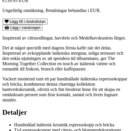
€139.95 EUR
Ungefärlig omräkning. Betalningar behandlas i EUR.
Lägg till i önskelistan
Lägg i varukorgen
Inspirerad av citrusodlingar, havsbris och Medelhavskustens färger.
Det är något speciellt med dagens första kaffe när det delas.
Inspirerad av avkopplande italienska morgnar, soliga terrasser och
den enkla njutningen av att spendera tid tillsammans, ger The
Morning Together Collection en touch av italiensk värme och
romantik till frukost, brunch eller kaffepauser.
Vackert monterad runt ett par handmålade italienska espressokoppar
och bricka, kombinerar denna charmiga kollektion
hantverkskeramik, olivträ och fint broderat linne för att skapa en
omtänksam present som firar kontakt, samtal och livets lugnare
stunder.
Detaljer
Handmålad italiensk keramik espressokopp och bricka
Två espressokoppar med citron- och blomsterdekorationer