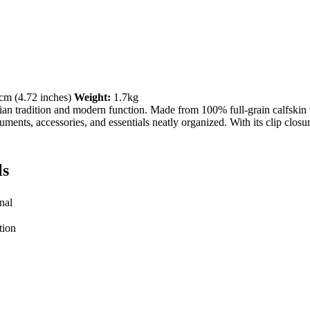
m (4.72 inches)
Weight:
1.7kg
ian tradition and modern function. Made from 100% full-grain calfskin wi
ts, accessories, and essentials neatly organized. With its clip closure a
ls
nal
tion