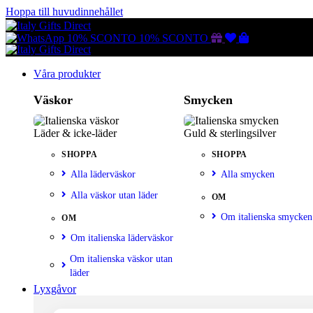
Hoppa till huvudinnehållet
Gutscheine
Wunschliste
Warenkorb
10% SCONTO
10% SCONTO
Våra produkter
Väskor
Smycken
Läder & icke-läder
Guld & sterlingsilver
SHOPPA
SHOPPA
Alla läderväskor
Alla smycken
Alla väskor utan läder
OM
Om italienska smycken
OM
Om italienska läderväskor
Om italienska väskor utan
läder
Lyxgåvor