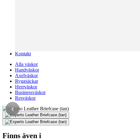
Kontakt
Alla väskor
Handväskor
Axelväskor
Ryggsäckar
Herrväskor
Businessväskor
Resväskor
‹
Finns även i