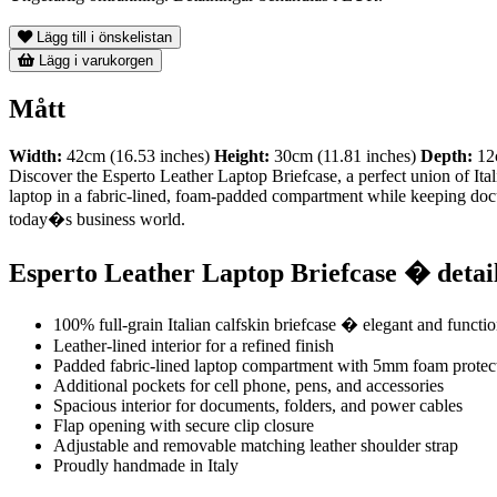
Lägg till i önskelistan
Lägg i varukorgen
Mått
Width:
42cm (16.53 inches)
Height:
30cm (11.81 inches)
Depth:
12c
Discover the Esperto Leather Laptop Briefcase, a perfect union of Ital
laptop in a fabric-lined, foam-padded compartment while keeping documen
today�s business world.
Esperto Leather Laptop Briefcase � detai
100% full-grain Italian calfskin briefcase � elegant and functio
Leather-lined interior for a refined finish
Padded fabric-lined laptop compartment with 5mm foam protec
Additional pockets for cell phone, pens, and accessories
Spacious interior for documents, folders, and power cables
Flap opening with secure clip closure
Adjustable and removable matching leather shoulder strap
Proudly handmade in Italy