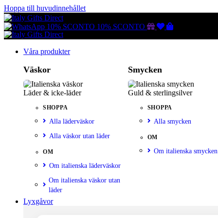
Hoppa till huvudinnehållet
Gutscheine
Wunschliste
Warenkorb
10% SCONTO
10% SCONTO
Våra produkter
Väskor
Smycken
Läder & icke-läder
Guld & sterlingsilver
SHOPPA
SHOPPA
Alla läderväskor
Alla smycken
Alla väskor utan läder
OM
Om italienska smycken
OM
Om italienska läderväskor
Om italienska väskor utan
läder
Lyxgåvor