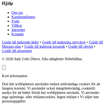
Hjälp
Om oss
Kundomdömen
Frakt
Villkor
Integritet
Kontakt
Guide till italienskt läder
•
Guide till italienska smycken
•
Guide till
Murano-glas
•
Guide till italiensk keramik
•
Guide till olivträ
•
Guide till presentset
©
2026
Italy Gifts Direct. Alla rättigheter förbehållna.
Kort information
Den här webbplatsen använder endast nödvändiga cookies för att
fungera korrekt. Vi använder också integritetsvänlig, cookiefri
analys för att bättre förstå hur webbplatsen används. Vi använder
inga spårnings- eller reklamcookies.
Ingen reklam • Vi säljer inte
personuppgifter