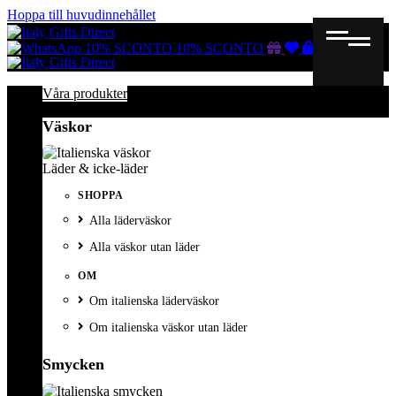
Hoppa till huvudinnehållet
Gutscheine
Wunschliste
Warenkorb
10% SCONTO
10% SCONTO
Våra produkter
Väskor
Läder & icke-läder
SHOPPA
Alla läderväskor
Alla väskor utan läder
OM
Om italienska läderväskor
Om italienska väskor utan läder
Smycken