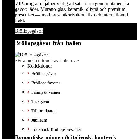
VIP-program hjälper vi dig att sätta ihop genuint italienska
gåvor: läder, Murano-glas, keramik, olivträ och premium
presentset — med presentkortsalternativ och internationell
frakt.
Bröllopsgåvor
Bröllopsgåvor från Italien
«Fira med en touch av Italien…»
Kollektioner
Bröllopsgåvor
Bröllops favorer
Familj & vänner
Tackgåvor
Till brudparet
Jubileum
Lookbook Bröllopspresenter
Romantiska minnen & italienskt hantverk