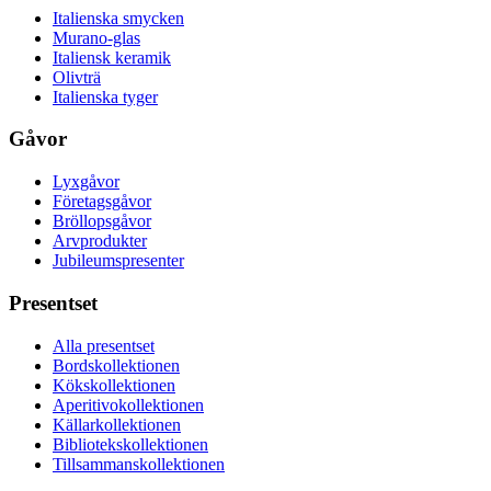
Italienska smycken
Murano-glas
Italiensk keramik
Olivträ
Italienska tyger
Gåvor
Lyxgåvor
Företagsgåvor
Bröllopsgåvor
Arvprodukter
Jubileumspresenter
Presentset
Alla presentset
Bordskollektionen
Kökskollektionen
Aperitivokollektionen
Källarkollektionen
Bibliotekskollektionen
Tillsammanskollektionen