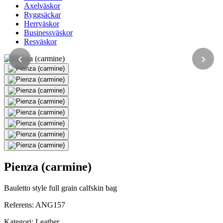
Axelväskor
Ryggsäckar
Herrväskor
Businessväskor
Resväskor
‹
›
Pienza (carmine)
Bauletto style full grain calfskin bag
Referens:
ANG157
Kategori:
Leather